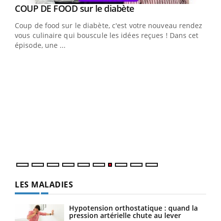
Youtube
cès
COUP DE FOOD sur le diabète
Youtube
Coup de food sur le diabète, c'est votre nouveau rendez-
 en
vous culinaire qui bouscule les idées reçues ! Dans cet
u
épisode, une ...
Qua
You
"Les
trav
DRH 
LES MALADIES
Hypotension orthostatique : quand la
pression artérielle chute au lever