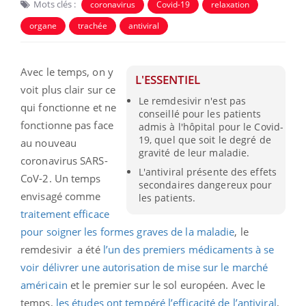
Mots clés :
coronavirus
Covid-19
relaxation
organe
trachée
antiviral
Avec le temps, on y
L'ESSENTIEL
voit plus clair sur ce
Le remdesivir n'est pas
qui fonctionne et ne
conseillé pour les patients
fonctionne pas face
admis à l'hôpital pour le Covid-
19, quel que soit le degré de
au nouveau
gravité de leur maladie.
coronavirus SARS-
L'antiviral présente des effets
CoV-2. Un temps
secondaires dangereux pour
envisagé comme
les patients.
traitement efficace
pour soigner les formes graves de la maladie
, le
remdesivir a été
l’un des premiers médicaments à se
voir délivrer une autorisation de mise sur le marché
américain
et le premier sur le sol européen. Avec le
temps,
les études ont tempéré l’efficacité de l’antiviral
,