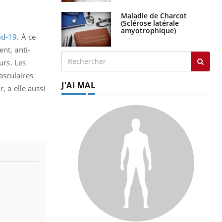
Maladie de Charcot
(Sclérose latérale
amyotrophique)
id-19
. À ce
nt, anti-
urs. Les
asculaires
J'AI MAL
, a elle aussi