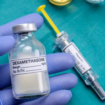
Toujours connectés :
Les méd
comment le travail
protègen
empiète de plus en plus
?
sur nos soirées
Cancer colorectal : une
Cytomég
stratégie simple aurait
change d
changé la donne au Pays
charge 
basque
enceint
Chikungunya, dengue,
La siest
West Nile : que se passe-
de dormi
t-il dans le sud de la
France ?