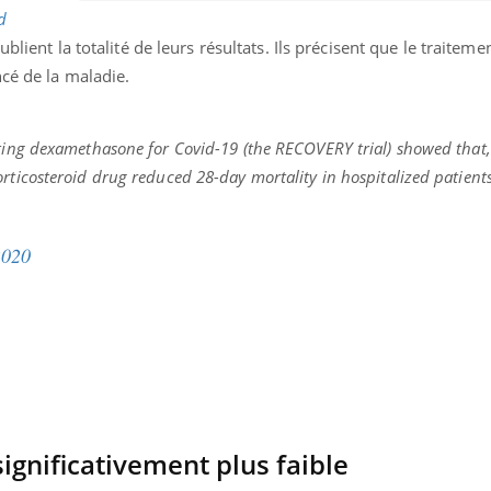
d
ublient la totalité de leurs résultats. Ils précisent que le traiteme
cé de la maladie.
sting dexamethasone for Covid-19 (the RECOVERY trial) showed that,
rticosteroid drug reduced 28-day mortality in hospitalized patients
2020
éma Chronique des Mains : se
Diabète & Ramadan 
tube
Youtube
Youtube
parer pour l’été !
Le Ramadan approche, et,
é arrive… et avec lui, un tout nouveau
nombreuses personnes at
ignificativement plus faible
me de vie ! Vacances, plage, piscine,
diabète, c'est une périod