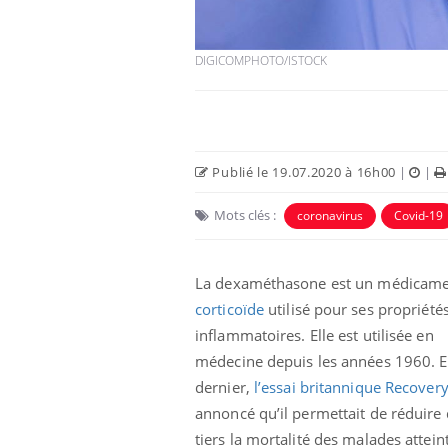
DIGICOMPHOTO/ISTOCK
Publié le 19.07.2020 à 16h00
|
|
Mots clés :
coronavirus
Covid-19
La dexaméthasone est un médicam
corticoïde
utilisé pour ses propriétés
inflammatoires. Elle est utilisée en
médecine depuis les années 1960.
E
dernier,
l’essai britannique Recover
annoncé qu’il permettait de réduire 
tiers la mortalité des malades attein