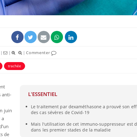
|
|
|
Commenter
trachée
ent
L'ESSENTIEL
 anti-
Le traitement par dexaméthasone a prouvé son eff
n juin
des cas sévères de Covid-19
y
a
Mais l'utilisation de cet immuno-suppresseur est d
d’un
dans les premier stades de la maladie
ts de