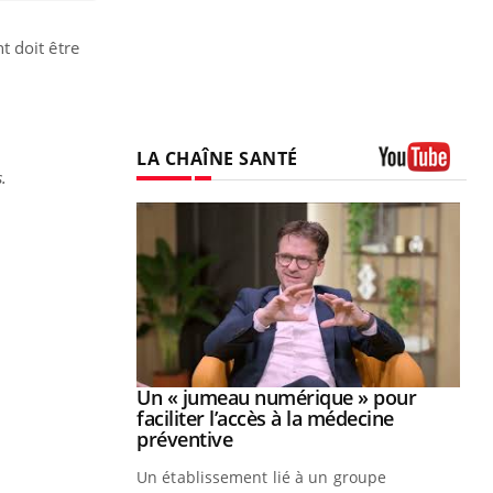
nt doit être
LA CHAÎNE SANTÉ
.
Youtube
Youtube
2026
Un « jumeau numérique » pour
Youtube
faciliter l’accès à la médecine
 pour de
Youtube
préventive
teintes de
Un établissement lié à un groupe
e de questions, de