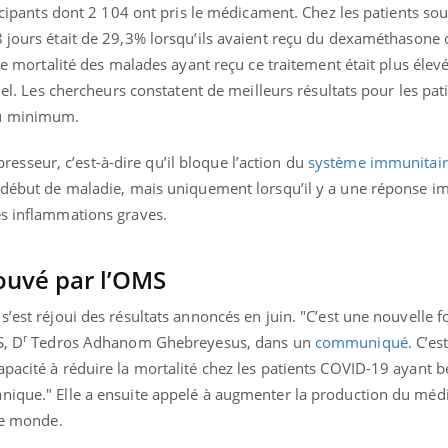
il, activités en plein air… Nos mains
défis, mais ...
rticipants dont 2 104 ont pris le médicament. Chez les patients so
 ...
28 jours était de 29,3% lorsqu’ils avaient reçu du dexaméthasone
 de mortalité des malades ayant reçu ce traitement était plus élevé
ciel. Les chercheurs constatent de meilleurs résultats pour les pat
au minimum.
seur, c’est-à-dire qu’il bloque l’action du
système immunitai
n début de maladie, mais uniquement lorsqu’il y a une réponse i
es inflammations graves.
uvé par l’OMS
s’est réjoui des résultats annoncés en juin. "C’est une nouvelle 
r
S, D
Tedros Adhanom Ghebreyesus, dans un
communiqué
. C’es
pacité à réduire la mortalité chez les patients COVID-19 ayant b
anique." Elle a ensuite appelé à augmenter la production du mé
 le monde.