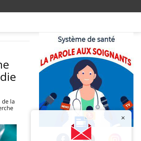
ne
die
 de la
erche
Publicité