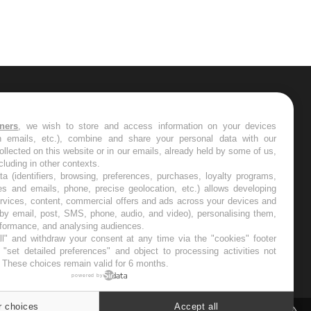
ER
tners
, we wish to store and access information on your devices
in emails, etc.), combine and share your personal data with our
s les semaines les meilleures
ollected on this website or in our emails, already held by some of us,
ncluding in other contexts.
ta (identifiers, browsing, preferences, purchases, loyalty programs,
es and emails, phone, precise geolocation, etc.) allows developing
ervices, content, commercial offers and ads across your devices and
 by email, post, SMS, phone, audio, and video), personalising them,
RE
rformance, and analysing audiences.
l" and withdraw your consent at any time via the "cookies" footer
"set detailed preferences" and object to processing activities not
. These choices remain valid for 6 months.
powered by
r choices
Accept all