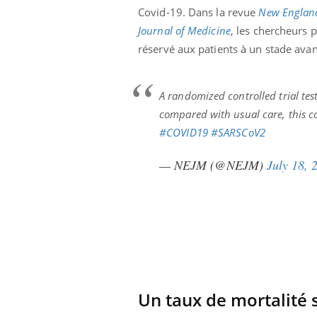
Covid-19. Dans la revue
New Englan
Journal of Medicine
, les chercheurs p
réservé aux patients à un stade avan
A randomized controlled trial te
compared with usual care, this co
#COVID19
#SARSCoV2
— NEJM (@NEJM)
July 18, 
prendre pour
Insuline & Charge mentale : et si on
Ecz
Youtube
You
Youtube
osait en parler??
pré
llard mental ou
En 2026, l'insuline dans le diabète de type 2
L'ét
Un taux de mortalité s
tômes de la
reste entourée d'idées reçues chez les
ryth