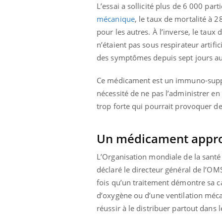
les ce qui la rend
patients comme parfois chez les soignants.
sole
L’essai a sollicité plus de 6 000 pa
sont
mécanique
, le taux de mortalité à 
pour les autres. À l’inverse, le taux
n’étaient pas sous respirateur artifi
des symptômes depuis sept jours 
Ce médicament est un immuno-suppres
nécessité de ne pas l’administrer e
trop forte qui pourrait provoquer d
Un médicament appro
L’Organisation mondiale de la santé 
déclaré le directeur général de l’OM
fois qu’un traitement démontre sa ca
d’oxygène ou d’une ventilation méc
réussir à le distribuer partout dans