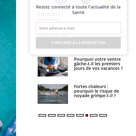
Restez connecté à toute l’actualité de la
Twitter
Facebook
Instagram
Santé
EN DIRECT
icaments GLP-1
VIH : la fin du comprimé
t-ils aussi les os
tous les jours se profile-t-
elle enfin ?
S'INSCRIRE À LA NEWSLETTER
alovirus : ce qui
Pourquoi votre ventre
ans la prise en
gâche-t-il les premiers
des femmes
jours de vos vacances ?
es
e empêche-t-elle
Fortes chaleurs :
r la nuit ?
pourquoi le risque de
noyade grimpe-t-il ?