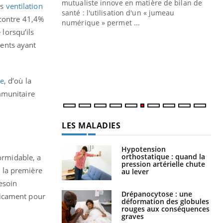
mutualiste innove en matière de bilan de
us
ventilation
santé : l'utilisation d'un « jumeau
 contre 41,4%
CO
You
numérique » permet ...
 lorsqu’ils
Cou
ients ayant
nou
bou
épi
re
, d’où la
mmunitaire
LES MALADIES
Hypotension
orthostatique : quand la
formidable,
a
pression artérielle chute
t la première
au lever
esoin
Drépanocytose : une
dicament pour
déformation des globules
rouges aux conséquences
graves