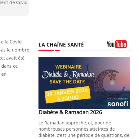
ment de Covid-
e la Covid-
LA CHAÎNE SANTÉ
 pas le nombre
Youtube
cet
avait été
e dans ce
, en
Youtube
 Mains : se
Diabète & Ramadan 2026
Youtube
outube
Le Ramadan approche, et, pour de
 un tout nouveau
nombreuses personnes atteintes de
plage, piscine,
diabète, c'est une période de questions, de