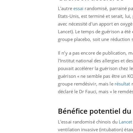
'un proche c'est
pat
L'autre
essai
randomisé, parrainé par 
Etats-Unis, est terminé et serait, lu
avec nécessité d'un apport en oxygè
Lancet). Le temps de guérison a été
groupe placebo, soit une réduction s
Il n’y a pas encore de publication, m
l'Institut national des allergies et 
pouvait accélérer la guérison chez l
guérison « ne semble pas être un KO à
groupe remdésivir, mais le
résultat
n
déclaré le Dr Fauci, mais « le remdé
Bénéfice potentiel du
L'essai randomisé chinois du
Lance
ventilation invasive (intubation) ét