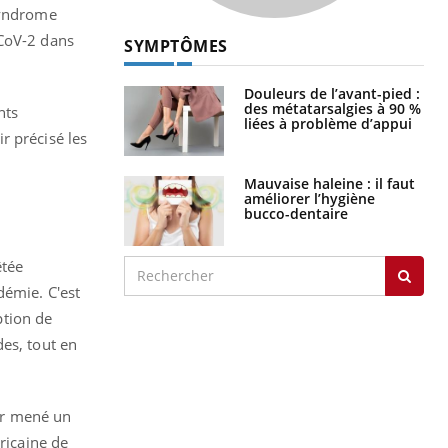
 syndrome
-CoV-2 dans
SYMPTÔMES
Douleurs de l’avant-pied :
des métatarsalgies à 90 %
nts
liées à problème d’appui
r précisé les
Mauvaise haleine : il faut
améliorer l’hygiène
bucco-dentaire
êtée
démie. C'est
ption de
es, tout en
oir mené un
ricaine de