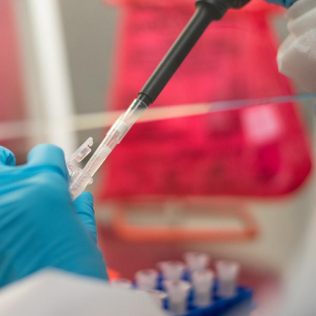
Mon enfant est-il trop
Comment
sensible ou simplement
pendant
très empathique ?
Bébés, jeunes enfants :
Hantavir
quelle trousse à
détecté 
pharmacie pour les
en Fran
vacances ?
Syndrome métabolique :
Mortalit
quels sont les meilleurs
rapport 
exercices physiques ?
son tau