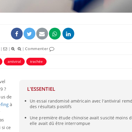
|
|
|
Commenter
antiviral
trachée
vel
L'ESSENTIEL
9 ?
lus de
Un essai randomisé américain avec l'antiviral rem
efing
à
des résultats positifs
y
Une première étude chinoise avait suscité moins d
as
elle avait dû être interrompue
 si ce