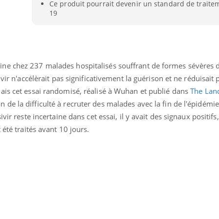
Ce produit pourrait devenir un standard de traite
19
ne chez 237 malades hospitalisés souffrant de formes sévères d
ivir n'accélèrait pas significativement la guérison et ne réduisait
ais cet essai randomisé, réalisé à Wuhan et publié dans
The Lan
e la difficulté à recruter des malades avec la fin de l'épidémi
vir reste incertaine dans cet essai, il y avait des signaux positifs
 été traités avant 10 jours.
uline & Charge mentale : et si on
Eczéma Chronique des
tube
Youtube
Youtube
Y
it en parler??
préparer pour l’été !
026, l'insuline dans le diabète de type 2
L'été arrive… et avec lui,
e entourée d'idées reçues chez les
rythme de vie ! Vacances, 