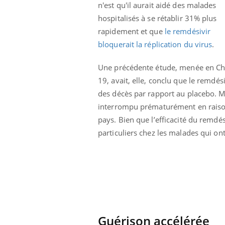
n'est qu'il aurait aidé des malades
hospitalisés à se rétablir 31% plus
rapidement et que
le remdésivir
bloquerait la réplication du virus
.
Une précédente étude, menée en Chi
19, avait, elle, conclu que le remdés
des décès par rapport au placebo. M
interrompu prématurément en raison d
Carence en fer : comprendre pour
Youtube
pays. Bien que l’efficacité du remdési
Youtube
prévenir
particuliers chez les malades qui ont
Fatigue, irritabilité, brouillard mental ou
même alopécie… Les symptômes de la
carence en fer sont multiples ce qui la rend
...
 Mains :
Ins
You
Youtube
osa
aciles à aborder...
En 2
Guérison accélérée
poser des
rest