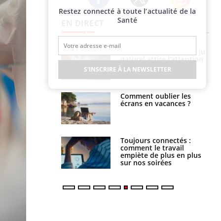
Restez connecté à toute l’actualité de la
Twitter
Facebook
Instagram
Santé
EN DIRECT
 éviter une otite
Grossesse à risque : ce jus
 les vacances ?
naturel attire l'attention
des chercheurs
S'INSCRIRE À LA NEWSLETTER
us : un cas
Comment oublier les
chez un touriste
écrans en vacances ?
ce
é infantile : un
Toujours connectés :
s’interroge sur
comment le travail
x élevé en France
empiète de plus en plus
sur nos soirées