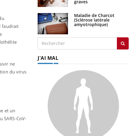
graves
Maladie de Charcot
 du
(Sclérose latérale
amyotrophique)
 faudrait
e
othélite
J'AI MAL
sivir ne
tion du virus
ue et un
 du SARS-CoV-