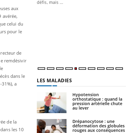
 air… Nos mains
défis, mais ...
ieuses aux
Un
You
9 avérée,
fac
ue celui du
pr
urs pour le
Un 
mut
san
num
irecteur de
 le remdésivir
de
décès dans le
LES MALADIES
 -31%), a
Hypotension
orthostatique : quand la
pression artérielle chute
au lever
Drépanocytose : une
rée de la
déformation des globules
 dans les 10
rouges aux conséquences