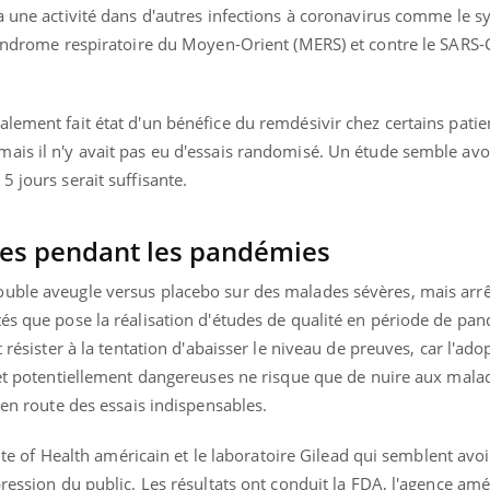
 a une activité dans d'autres infections à coronavirus comme le
 syndrome respiratoire du Moyen-Orient (MERS) et contre le SARS
lement fait état d'un bénéfice du remdésivir chez certains patie
ais il n'y avait pas eu d'essais randomisé. Un étude semble avoi
5 jours serait suffisante.
es pendant les pandémies
ouble aveugle versus placebo sur des malades sévères, mais arr
és que pose la réalisation d'études de qualité en période de pan
t résister à la tentation d'abaisser le niveau de preuves, car l'ado
 et potentiellement dangereuses ne risque que de nuire aux malad
 en route des essais indispensables.
itute of Health américain et le laboratoire Gilead qui semblent av
pression du public. Les résultats ont conduit la FDA, l'agence amé