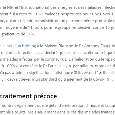
ients comme parfois chez les soignants.
soleil, activités en plein
sont ...
le NIH et l'Institut national des allergies et des maladies infect
i, positif. Il a recruté 1 063 malades hospitalisés pour une Covid-1
ne, qui ont reçu du remdésivir ou un placebo (même protocole q
 en moyenne de 11 jours pour le groupe remdésivir, contre 15 jo
ignificative de 31%.
ais lors d'un
briefing
à la Maison Blanche, le Pr Anthony Fauci, d
des maladies infectieuses, a déclaré que cet essai avait montré que
es malades infectés par le coronavirus. L'amélioration du temps 
 100% », a concédé le Pr Fauci. « Il y a, par ailleurs, moins de 
'a pas atteint la signification statistique » (8% versus 11,6%, soit
sivir devrait devenir un standard du traitement de la Covid-19 ».
 traitement précoce
t
montrait également que le délai d'amélioration clinique et la du
aient plus courts. Mais seulement dans le cas des malades traitées