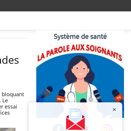
ades
n bloquant
. Le
r essai
fices
Publicité