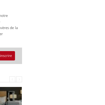
notre
e
vères de la
er
'inscrire