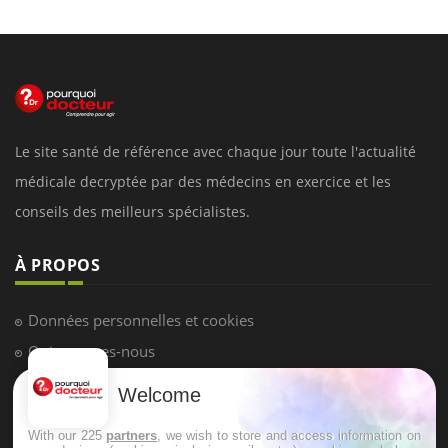
Le site santé de référence avec chaque jour toute l'actualité
médicale decryptée par des médecins en exercice et les
conseils des meilleurs spécialistes.
À PROPOS
Données personnelles et cookies
Qui sommes-nous
Conditions d'utilisation
Welcome
Plan du site
With our 225
partners
, we wish to store and access information on
Mentions Légales