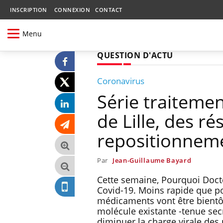
INSCRIPTION
CONNEXION
CONTACT
Menu
QUESTION D'ACTU
Coronavirus
Série traitement
de Lille, des r
repositionneme
Par
Jean-Guillaume Bayard
Cette semaine, Pourquoi Docte
Covid-19. Moins rapide que po
médicaments vont être bientôt
molécule existante -tenue secrè
diminuer la charge virale des 