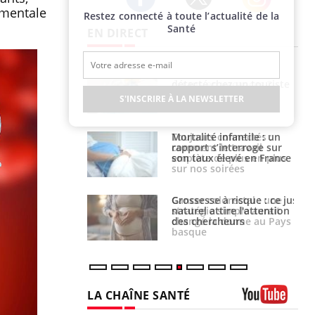
nementale
Restez connecté à toute l’actualité de la
Twitter
Facebook
Instagram
Santé
EN DIRECT
us : un cas
Comment oublier les
chez un touriste
écrans en vacances ?
ce
S'INSCRIRE À LA NEWSLETTER
é infantile : un
Toujours connectés :
s’interroge sur
comment le travail
x élevé en France
empiète de plus en plus
sur nos soirées
e à risque : ce jus
Cancer colorectal : une
attire l'attention
stratégie simple aurait
rcheurs
changé la donne au Pays
basque