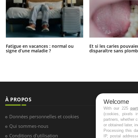
Fatigue en vacances : normal ou
Et si les caries pouvai
signe d’une maladie ?
disparaître sans plomb
À PROPOS
NEWSLETT
Welcome
With our 225
par
(cookies, pixels 
Recevez toute
Données personnelles et cookies
partners, whether c
infos santé
or obtained later, i
Qui sommes-nous
Processing this da
Conditions d'utilisation
IP, postal address