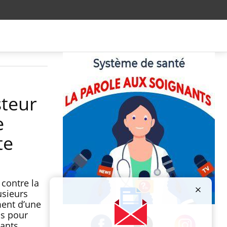
steur
e
te
contre la
usieurs
ment d’une
Publicité
us pour
ants,