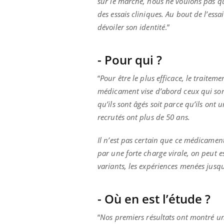
sur le marché, nous ne voulons pas que
'un proche c'est
pat
des essais cliniques. Au bout de l’essa
dévoiler son identité
.”
- Pour qui ?
“
Pour être le plus efficace, le traite
médicament vise d’abord ceux qui sont
qu’ils sont âgés soit parce qu’ils ont
recrutés ont plus de 50 ans.
Il n’est pas certain que ce médicamen
par une forte charge virale, on peut e
variants, les expériences menées jusqu
- Où en est l’étude ?
“
Nos premiers résultats ont montré une