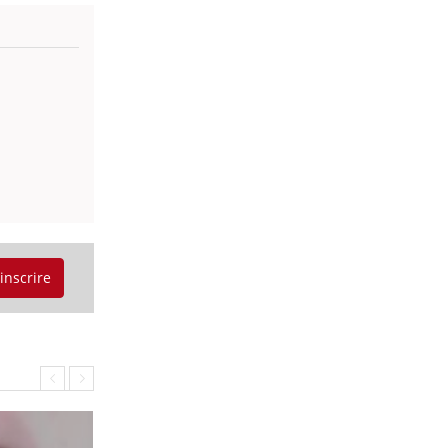
SYMPTÔMES
Douleurs de l’avant-pied :
des métatarsalgies à 90 %
liées à problème d’appui
Mauvaise haleine : il faut
améliorer l’hygiène
bucco-dentaire
'inscrire