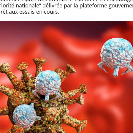
“priorité nationale” délivrée par la plateforme gouver
rêt aux essais en cours.
Bébés, jeunes enfants :
Hantavir
quelle trousse à
détecté 
pharmacie pour les
en Fran
vacances ?
Syndrome métabolique :
Mortalit
quels sont les meilleurs
rapport 
exercices physiques ?
son tau
Comment éviter une otite
Grossess
pendant les vacances ?
naturel 
des che