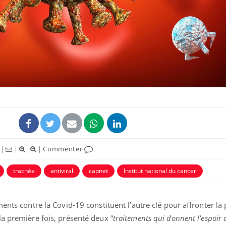
|
|
|
Commenter
trachée
antiviral
capnet
Institut national du cancer
ments contre la Covid-19 constituent l’autre clé pour affronter l
a première fois, présenté deux “
traitements qui donnent l’espoir 