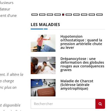
lusieurs
dateur
ement d’une
LA CHAÎNE SANTÉ
Youtube
t. Il altère la
la charge
onc plus on
 Mains : se
outube
 un tout nouveau
st disponible
plage, piscine,