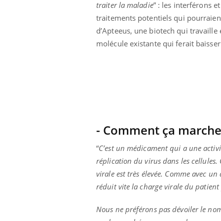
traiter la maladie
” : les interférons
traitements potentiels qui pourraie
d’Apteeus, une biotech qui travaille 
molécule existante qui ferait baisser 
Carence en fer : comprendre pour
Youtube
Youtube
prévenir
- Comment ça marche
Fatigue, irritabilité, brouillard mental ou
“
C’est un médicament qui a une activité
même alopécie… Les symptômes de la
réplication du virus dans les cellule
carence en fer sont multiples ce qui la rend
...
virale est très élevée. Comme avec un 
 Mains :
Ins
You
Youtube
réduit vite la charge virale du patien
osa
aciles à aborder...
En 2
Nous ne préférons pas dévoiler le nom
poser des
rest