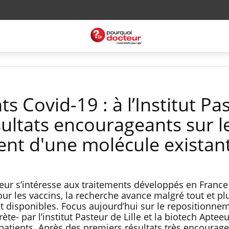
s Covid-19 : à l’Institut Pa
ésultats encourageants sur l
nt d'une molécule existan
ur s’intéresse aux traitements développés en France 
ur les vaccins, la recherche avance malgré tout et pl
 disponibles. Focus aujourd’hui sur le repositionne
te- par l’institut Pasteur de Lille et la biotech Aptee
patients. Après des premiers résultats très encourage