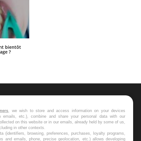
Éclipse solaire du 12 août : “Des
ent bientôt
verres adaptés, c'est indispensable
age ?
pour la santé des yeux”
ER
tners
, we wish to store and access information on your devices
in emails, etc.), combine and share your personal data with our
s les semaines les meilleures
ollected on this website or in our emails, already held by some of us,
ncluding in other contexts.
ta (identifiers, browsing, preferences, purchases, loyalty programs,
es and emails, phone, precise geolocation, etc.) allows developing