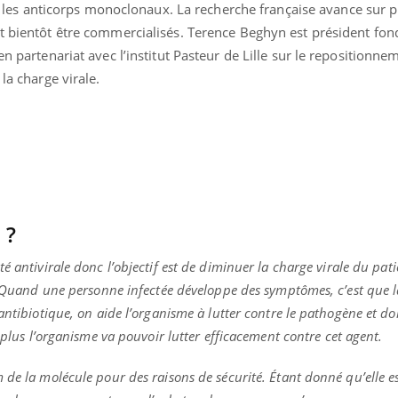
 et les anticorps monoclonaux. La recherche française avance sur p
nt bientôt être commercialisés. Terence Beghyn est président fon
en partenariat avec l’institut Pasteur de Lille sur le repositionn
la charge virale.
 ?
 antivirale donc l’objectif est de diminuer la charge virale du patien
s. Quand une personne infectée développe des symptômes, c’est que 
antibiotique, on aide l’organisme à lutter contre le pathogène et d
uline & Charge mentale : et si on
Eczéma Chronique des
tube
Youtube
Youtube
Y
t plus l’organisme va pouvoir lutter efficacement contre cet agent.
it en parler??
préparer pour l’été !
026, l'insuline dans le diabète de type 2
L'été arrive… et avec lui,
 de la molécule pour des raisons de sécurité. Étant donné qu’elle e
e entourée d'idées reçues chez les
rythme de vie ! Vacances, 