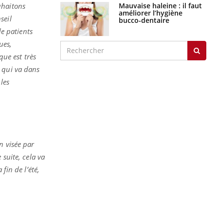
graves
uhaitons
seil
Maladie de Charcot
de patients
(Sclérose latérale
amyotrophique)
ues,
que est très
 qui va dans
les
J'AI MAL
n visée par
 suite, cela va
fin de l’été,