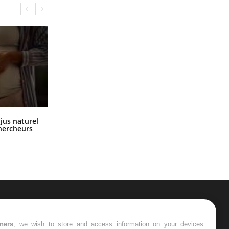
Comment oublier les écrans en
 jus naturel
vacances ?
chercheurs
ER
tners
, we wish to store and access information on your devices