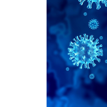
Hantavirus : un cas
détecté chez un touriste
en France
Mortalité infantile : un
rapport s’interroge sur
son taux élevé en France
Grossesse à risque : ce jus
naturel attire l'attention
des chercheurs