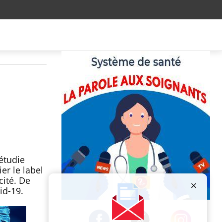
 étudie
er le label
cité. De
id-19.
Publicité