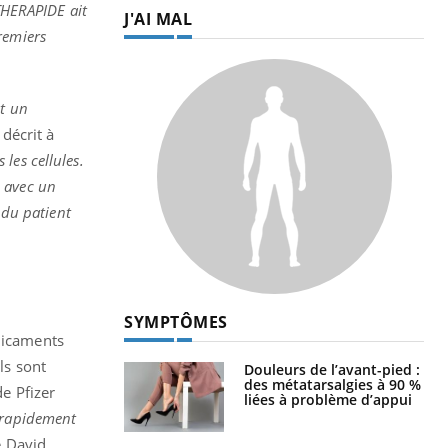
 THERAPIDE ait
J'AI MAL
remiers
st un
 décrit à
 les cellules.
e avec un
 du patient
SYMPTÔMES
édicaments
ls sont
Douleurs de l’avant-pied :
des métatarsalgies à 90 %
de Pfizer
liées à problème d’appui
 rapidement
é David