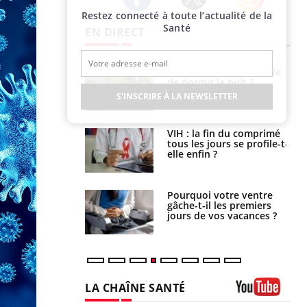
Restez connecté à toute l’actualité de la
Twitter
Facebook
Instagram
Santé
EN DIRECT
unya, dengue,
La sieste empêche-t-elle
e : que se passe-
de dormir la nuit ?
s le sud de la
S'INSCRIRE À LA NEWSLETTER
icaments GLP-1
VIH : la fin du comprimé
t-ils aussi les os
tous les jours se profile-t-
elle enfin ?
alovirus : ce qui
Pourquoi votre ventre
ans la prise en
gâche-t-il les premiers
des femmes
jours de vos vacances ?
es
LA CHAÎNE SANTÉ
Youtube