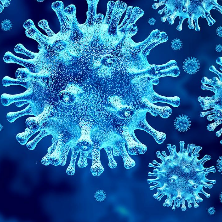
Comment oublier les
Chikung
écrans en vacances ?
West Nil
t-il dan
France ?
Toujours connectés :
Les méd
comment le travail
protègen
empiète de plus en plus
?
sur nos soirées
Cancer colorectal : une
Cytomég
stratégie simple aurait
change d
changé la donne au Pays
charge 
basque
enceint