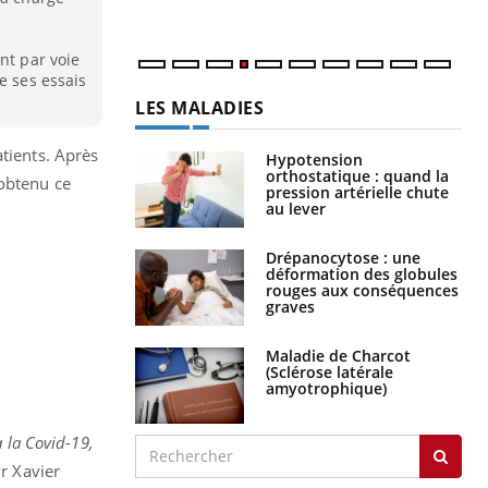
nt par voie
e ses essais
LES MALADIES
atients. Après
Hypotension
orthostatique : quand la
 obtenu ce
pression artérielle chute
au lever
Drépanocytose : une
déformation des globules
rouges aux conséquences
graves
Maladie de Charcot
(Sclérose latérale
amyotrophique)
à la Covid-19,
r Xavier