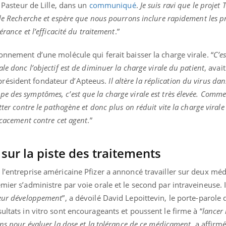
t Pasteur de Lille, dans un
communiqué
.
Je suis ravi que le projet
 de Recherche et espère que nous pourrons inclure rapidement les p
érance et l’efficacité du traitement
.”
onnement d’une molécule qui ferait baisser la charge virale. “
C’e
le donc l’objectif est de diminuer la charge virale du patient
, avait
résident fondateur d’Apteeus.
Il altère la réplication du virus dans
e des symptômes, c’est que la charge virale est très élevée. Comm
tter contre le pathogène et donc plus on réduit vite la charge virale
ficacement contre cet agent
.”
 sur la piste des traitements
 l’entreprise américaine Pfizer a annoncé travailler sur deux m
mier s’administre par voie orale et le second par intraveineuse. I
leur développement
”, a dévoilé David Lepoittevin, le porte-parole 
ultats in vitro sont encourageants et poussent le firme à “
lancer
ins pour évaluer la dose et la tolérance de ce médicament
, a affirm