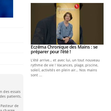
ale : et si on
Eczéma Chronique des Mains : se
Youtube
ube
Youtube
préparer pour l’été !
e diabète de type 2
L'été arrive… et avec lui, un tout nouveau
çues chez les
rythme de vie ! Vacances, plage, piscine,
ez les soignants.
soleil, activités en plein air… Nos mains
sont ...
Di
You
Le 
on des essais
nom
des patients.
dia
défi
 Pasteur de
la charge