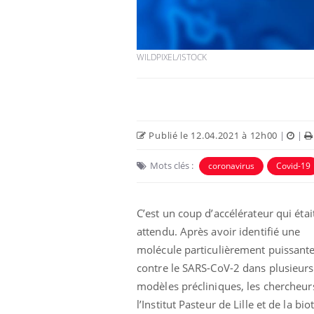
Car
You
pré
WILDPIXEL/ISTOCK
Fati
mêm
care
...
Eczéma Chronique des Mains :
Youtube
Publié le 12.04.2021 à 12h00
|
|
Youtube
expliquer ma maladie
Mots clés :
coronavirus
Covid-19
Il y a des sujets qui sont faciles à aborder...
d'autres non ! D'un côté, poser des
questions sur la maladie d'un proche c'est
montrer ...
C’est un coup d’accélérateur qui étai
attendu. Après avoir identifié une
molécule particulièrement puissant
contre le SARS-CoV-2 dans plusieurs
modèles précliniques, les chercheur
l’Institut Pasteur de Lille et de la bio