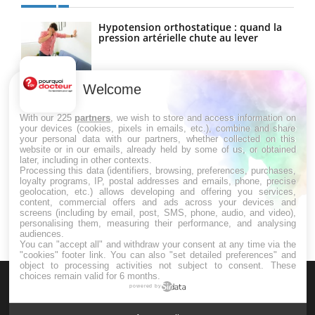
Hypotension orthostatique : quand la
pression artérielle chute au lever
Welcome
Drépanocytose : une déformation des
globules rouges aux conséquences
graves
With our 225
partners
, we wish to store and access information on
your devices (cookies, pixels in emails, etc.), combine and share
your personal data with our partners, whether collected on this
website or in our emails, already held by some of us, or obtained
Maladie de Charcot (Sclérose latérale
later, including in other contexts.
amyotrophique)
Processing this data (identifiers, browsing, preferences, purchases,
loyalty programs, IP, postal addresses and emails, phone, precise
geolocation, etc.) allows developing and offering you services,
content, commercial offers and ads across your devices and
screens (including by email, post, SMS, phone, audio, and video),
personalising them, measuring their performance, and analysing
audiences.
You can "accept all" and withdraw your consent at any time via the
"cookies" footer link
. You can also "set detailed preferences" and
object to processing activities not subject to consent. These
choices remain valid for 6 months.
powered by