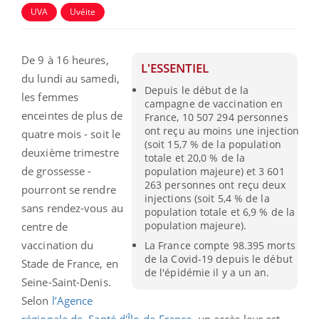
UVA
Uvéite
De 9 à 16 heures,
L'ESSENTIEL
du lundi au samedi,
Depuis le début de la
les femmes
campagne de vaccination en
enceintes de plus de
France, 10 507 294 personnes
ont reçu au moins une injection
quatre mois - soit le
(soit 15,7 % de la population
deuxième trimestre
totale et 20,0 % de la
de grossesse -
population majeure) et 3 601
263 personnes ont reçu deux
pourront se rendre
injections (soit 5,4 % de la
sans rendez-vous au
population totale et 6,9 % de la
population majeure).
centre de
vaccination du
La France compte 98.395 morts
de la Covid-19 depuis le début
Stade de France, en
de l'épidémie il y a un an.
Seine-Saint-Denis.
Selon
l’Agence
régionale de Santé d'Île-de-France
, un accès leur est