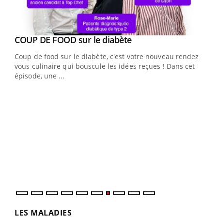
Youtube
COUP DE FOOD sur le diabète
Youtube
Coup de food sur le diabète, c'est votre nouveau rendez-
vous culinaire qui bouscule les idées reçues ! Dans cet
épisode, une ...
Yout
Quand l’entreprise mise sur le bien être global
Ecz
Youtube
You
(3/3
"Les rendez-vous de la santé et de la qualité de vie au
Dans
travail" de Pourquoi Docteur reçoivent Régis Blugeon,
vous
DRH et directeur ...
quot
LES MALADIES