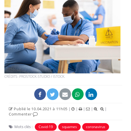
CRÉDITS :PROSTOCK-STUDIO / ISTOCK.
Publié le 10.04.2021 à 11h05
|
|
|
|
|
Commenter
Mots clés :
Covid-19
squames
coronavirus