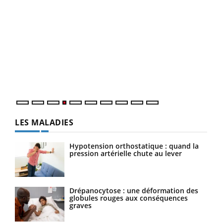
Dia
You
Le 
pers
ques
LES MALADIES
Hypotension orthostatique : quand la
pression artérielle chute au lever
Drépanocytose : une déformation des
globules rouges aux conséquences
graves