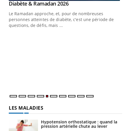
Youtube
Diabète & Ramadan 2026
Un « jumeau numérique » pour faciliter l’accès
Youtube
Youtube
Youtube
à la médecine préventive
Le Ramadan approche, et, pour de nombreuses
Un établissement lié à un groupe mutualiste innove en
personnes atteintes de diabète, c'est une période de
matière de bilan de santé : l'utilisation d'un « jumeau
questions, de défis, mais ...
numérique » permet ...
COU
You
Coup
vous
épis
LES MALADIES
Hypotension orthostatique : quand la
pression artérielle chute au lever