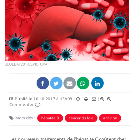
BLUEBAY2014/EPICTURA
Publié le 10.10.2017 à 13h08
|
|
|
|
|
Commenter
Mots clés :
hépatite B
cancer du foie
antiviral
Les nouveaux traitements de l’hépatite C coûtent cher.