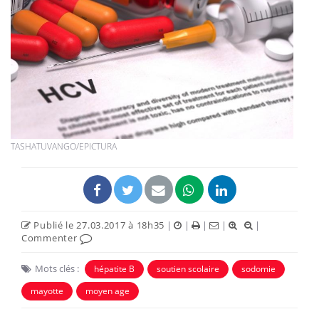
TASHATUVANGO/EPICTURA
Publié le 27.03.2017 à 18h35
|
|
|
|
|
Commenter
Mots clés :
hépatite B
soutien scolaire
sodomie
mayotte
moyen age