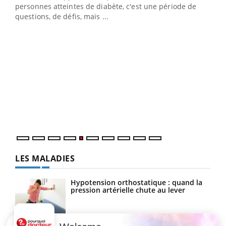
personnes atteintes de diabète, c'est une période de
questions, de défis, mais ...
Un « jumeau numérique » pour faciliter l’accès
COU
Youtube
You
Youtube
à la médecine préventive
Coup
Un établissement lié à un groupe mutualiste innove en
vous
matière de bilan de santé : l'utilisation d'un « jumeau
épis
numérique » permet ...
LES MALADIES
Hypotension orthostatique : quand la
pression artérielle chute au lever