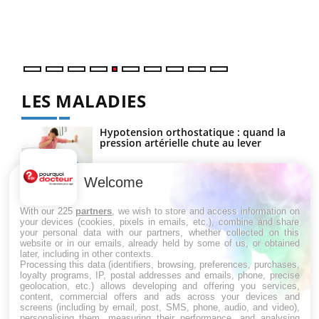
vous
épis
LES MALADIES
Hypotension orthostatique : quand la
pression artérielle chute au lever
Welcome
Drépanocytose : une déformation des
globules rouges aux conséquences
With our 225
partners
, we wish to store and access information on
graves
your devices (cookies, pixels in emails, etc.), combine and share
your personal data with our partners, whether collected on this
website or in our emails, already held by some of us, or obtained
later, including in other contexts.
Maladie de Charcot (Sclérose latérale
Processing this data (identifiers, browsing, preferences, purchases,
amyotrophique)
loyalty programs, IP, postal addresses and emails, phone, precise
geolocation, etc.) allows developing and offering you services,
content, commercial offers and ads across your devices and
screens (including by email, post, SMS, phone, audio, and video),
personalising them, measuring their performance, and analysing