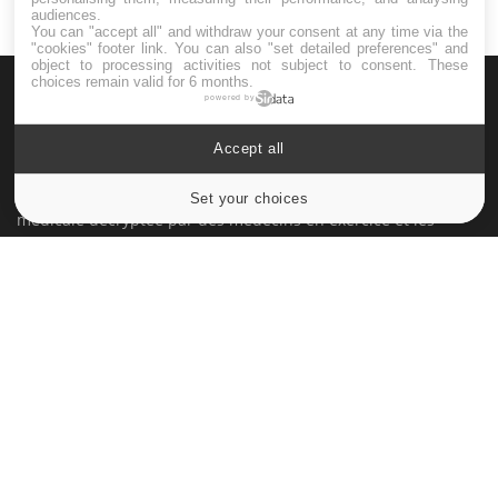
audiences.
You can "accept all" and withdraw your consent at any time via the
"cookies" footer link
. You can also "set detailed preferences" and
object to processing activities not subject to consent. These
choices remain valid for 6 months.
powered by
Accept all
Le site santé de référence avec chaque jour toute l'actualité
Set your choices
Cookies settings
médicale decryptée par des médecins en exercice et les
conseils des meilleurs spécialistes.
À PROPOS
Données personnelles et cookies
Qui sommes-nous
Conditions d'utilisation
Plan du site