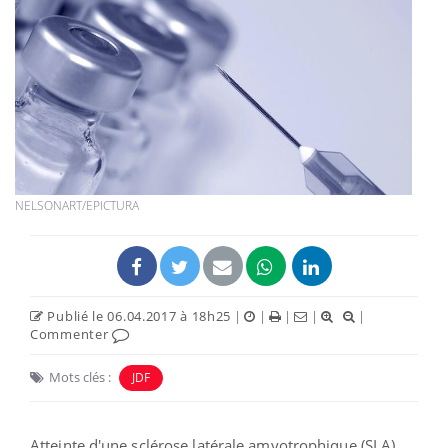
NELSONART/EPICTURA
Publié le 06.04.2017 à 18h25
|
|
|
|
|
Commenter
Mots clés :
JDF
Atteinte d'une sclérose latérale amyotrophique (SLA),