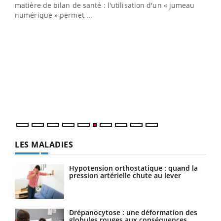
matière de bilan de santé : l'utilisation d'un « jumeau
numérique » permet ...
COU
You
Coup
vous
épis
LES MALADIES
Hypotension orthostatique : quand la
pression artérielle chute au lever
Drépanocytose : une déformation des
globules rouges aux conséquences