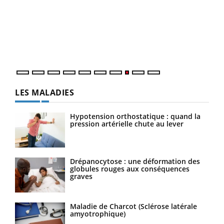
(3/3
Dans
vous
quot
LES MALADIES
Hypotension orthostatique : quand la
pression artérielle chute au lever
Drépanocytose : une déformation des
globules rouges aux conséquences
graves
Maladie de Charcot (Sclérose latérale
amyotrophique)