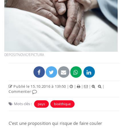
DEPOSITNOVIC/EPICTURA
Publié le 15.10.2016 à 13h50
|
|
|
|
|
Commenter
Mots clés :
pays
bioéthique
C’est une proposition qui risque de faire couler