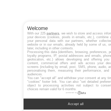
Welcome
With our 225
partners
, we wish to store and access info
your devices (cookies, pixels in emails, etc.), combine
your personal data with our partners, whether collecte
website or in our emails, already held by some of us, o
later, including in other contexts.
Processing this data (identifiers, browsing, preferences, 
loyalty programs, IP, postal addresses and emails, phon
geolocation, etc.) allows developing and offering you 
content, commercial offers and ads across your de
screens (including by email, post, SMS, phone, audio, a
personalising them, measuring their performance, and 
audiences.
You can "accept all" and withdraw your consent at any ti
"cookies" footer link
. You can also "set detailed prefere
object to processing activities not subject to conse
choices remain valid for 6 months.
powered by
Accept all