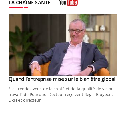
LA CHAÎNE SANTÉ
Youtube
Yout
Quand l’entreprise mise sur le bien être global
Youtube
ndez-
"Les rendez-vous de la santé et de la qualité de vie au
cet
travail" de Pourquoi Docteur reçoivent Régis Blugeon,
DRH et directeur ...
Ecz
You