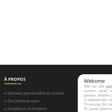
À PROPOS
NEWSLETT
Welcome
Recevez toute
With our 225
par
Données personnelles et cookies
(cookies, pixels 
infos santé
Qui sommes-nous
partners, whether c
or obtained later, i
Conditions d'utilisation
Processing this da
IP, postal address
Plan du site