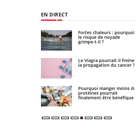
EN DIRECT
haleurs : pourquoi
Grossesse et chaleur : ce
ue de noyade
que dit la science
-il ?
a pourrait-il freiner
Le smartphone nuit-il à
gation du cancer ?
l'apprentissage de la
lecture ?
i manger moins de
Mordue par une tique en
s pourrait
vacances, elle reste dans le
ent être bénéfique
coma pendant 42 jours