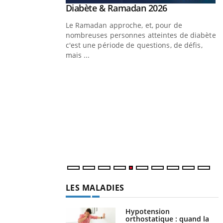
Youtube
Diabète & Ramadan 2026
Un « jumeau numérique » pour
Youtube
Youtube
faciliter l’accès à la médecine
Le Ramadan approche, et, pour de
Youtube
préventive
nombreuses personnes atteintes de diabète,
Un établissement lié à un groupe mutualiste
c'est une période de questions, de défis,
innove en matière de bilan de santé :
mais ...
l'utilisation d'un « jumeau numérique »
permet ...
Y
C
n
l
LES MALADIES
Hypotension
orthostatique : quand la
pression artérielle chute