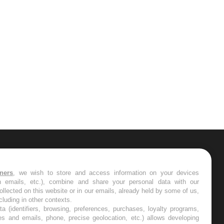
ER
s les semaines les meilleures
tners
, we wish to store and access information on your devices
in emails, etc.), combine and share your personal data with our
ollected on this website or in our emails, already held by some of us,
ncluding in other contexts.
ta (identifiers, browsing, preferences, purchases, loyalty programs,
es and emails, phone, precise geolocation, etc.) allows developing