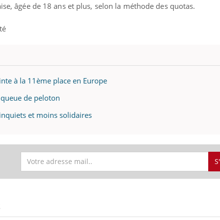
aise, âgée de 18 ans et plus, selon la méthode des quotas.
té
inte à la 11ème place en Europe
n queue de peloton
inquiets et moins solidaires
S
S