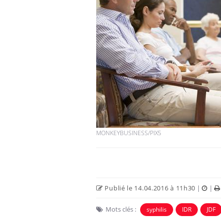
Hantavirus : un cas
détecté chez un touriste
en France
Mortalité infantile : un
rapport s’interroge sur
son taux élevé en France
MONKEYBUSINESS/PIX5
Grossesse à risque : ce jus
naturel attire l'attention
des chercheurs
Publié le 14.04.2016 à 11h30
|
|
Mots clés :
syphilis
IDR
JDF