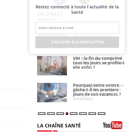
Restez connecté à toute l’actualité de la
Twitter
Facebook
Instagram
Santé
EN DIRECT
unya, dengue,
La sieste empêche-t-elle
e : que se passe-
de dormir la nuit ?
s le sud de la
S'INSCRIRE À LA NEWSLETTER
icaments GLP-1
VIH : la fin du comprimé
t-ils aussi les os
tous les jours se profile-t-
elle enfin ?
alovirus : ce qui
Pourquoi votre ventre
ans la prise en
gâche-t-il les premiers
des femmes
jours de vos vacances ?
es
LA CHAÎNE SANTÉ
Youtube