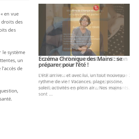
 « en vue
 droits des
oits des
ur le système
ale : et si on
Eczéma Chronique des Mains : se
Youtube
ttentes, un
ube
Youtube
préparer pour l’été !
 l'accès de
e diabète de type 2
L'été arrive… et avec lui, un tout nouveau
çues chez les
rythme de vie ! Vacances, plage, piscine,
ez les soignants.
soleil, activités en plein air… Nos mains
question,
sont ...
santé.
Di
You
Le 
nom
dia
défi