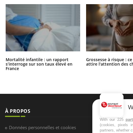
Mortalité infantile : un rapport
Grossesse à risque : ce
s’interroge sur son taux élevé en
attire l'attention des 
France
W
À PROPOS
NEWSLETT
With our 225
par
(cookies, pixels 
Recevez toute
Données personnelles et cookies
partners, whether c
infos santé