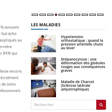
LES MALADIES
5 % avouent
 fait écho
Hypotension
 expliqués au
orthostatique : quand la
pression artérielle chute
ernière
au lever
ec 84% qui
Drépanocytose : une
déformation des globules
rouges aux conséquences
graves
blesse encore.
précisément
Maladie de Charcot
s de soins
(Sclérose latérale
amyotrophique)
ofessionnels