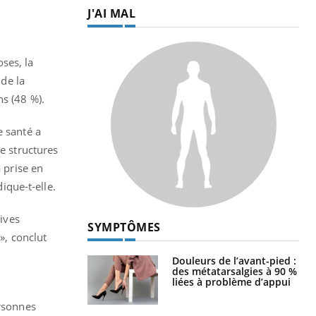
J'AI MAL
oses, la
 de la
ns (48 %).
e santé a
e structures
 prise en
ique-t-elle.
tives
SYMPTÔMES
», conclut
Douleurs de l’avant-pied :
des métatarsalgies à 90 %
liées à problème d’appui
ersonnes