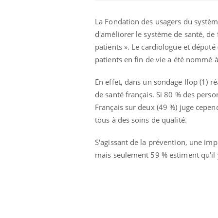
La Fondation des usagers du système 
d'améliorer le système de santé, de 
patients ». Le cardiologue et député
patients en fin de vie a été nommé à
En effet, dans un sondage Ifop (1) ré
Eczéma Chronique des Mains :
Car
Youtube
You
de santé français. Si 80 % des perso
Youtube
expliquer ma maladie
pré
Français sur deux (49 %) juge cepend
Il y a des sujets qui sont faciles à aborder...
Fati
tous à des soins de qualité.
d'autres non ! D'un côté, poser des
mêm
questions sur la maladie d'un proche c'est
care
S'agissant de la prévention, une imp
montrer ...
...
mais seulement 59 % estiment qu'il 