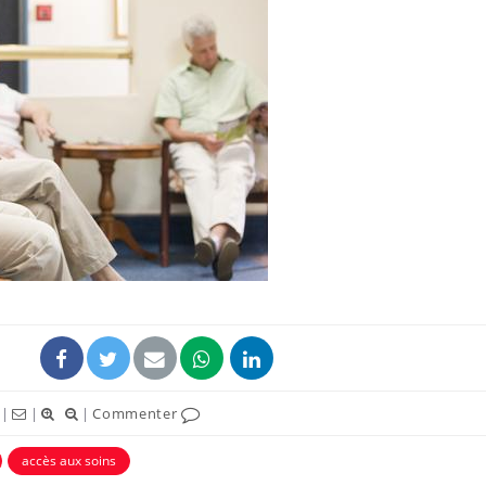
Comment oublier les
Chikung
écrans en vacances ?
West Nil
t-il dan
France ?
Toujours connectés :
Les méd
comment le travail
protègen
empiète de plus en plus
?
sur nos soirées
Cancer colorectal : une
Cytomég
stratégie simple aurait
change d
changé la donne au Pays
charge 
basque
enceint
|
|
|
Commenter
accès aux soins