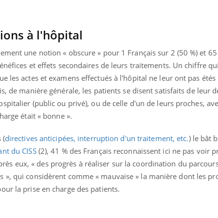
ons à l'hôpital
lement une notion « obscure » pour 1 Français sur 2 (50 %) et 6
néfices et effets secondaires de leurs traitements. Un chiffre qui
e les actes et examens effectués à l'hôpital ne leur ont pas étés
s, de manière générale, les patients se disent satisfaits de leur d
pitalier (public ou privé), ou de celle d'un de leurs proches, av
harge était « bonne ».
 (
directives anticipées, interruption d'un traitement, etc.
) le bât 
ant du CISS
(2), 41 % des Français reconnaissent ici ne pas voir 
d'après eux, « des progrès à réaliser sur la coordination du parcour
s », qui considèrent comme « mauvaise » la manière dont les pr
our la prise en charge des patients.