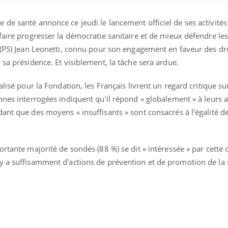
de santé annonce ce jeudi le lancement officiel de ses activités
faire progresser la démocratie sanitaire et de mieux défendre les
 (PS) Jean Leonetti, connu pour son engagement en faveur des dr
 sa présidence. Et visiblement, la tâche sera ardue.
alisé pour la Fondation, les Français livrent un regard critique s
ence en fer : comprendre pour
Insuline & Charge ment
tube
Youtube
nnes interrogées indiquent qu'il répond « globalement » à leurs a
Youtube
Yout
venir
osait en parler??
ant que des moyens « insuffisants » sont consacrés à l'égalité de
gue, irritabilité, brouillard mental ou
En 2026, l'insuline dans l
e alopécie… Les symptômes de la
reste entourée d'idées re
nce en fer sont multiples ce qui la rend
patients comme parfois ch
ortante majorité de sondés (88 %) se dit « intéressée » par cette 
y a suffisamment d'actions de prévention et de promotion de la 