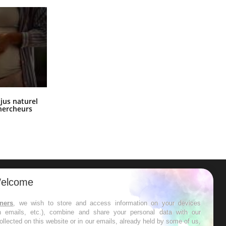
Comment oublier les écrans en
 jus naturel
vacances ?
chercheurs
elcome
ER
tners
, we wish to store and access information on your devices
in emails, etc.), combine and share your personal data with our
s les semaines les meilleures
ollected on this website or in our emails, already held by some of us,