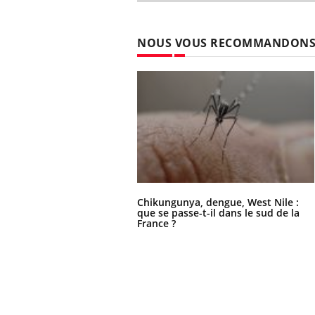
NOUS VOUS RECOMMANDON
Chikungunya, dengue, West Nile :
que se passe-t-il dans le sud de la
France ?
 Mains :
Carence en fer : comprendre pour
Ins
Youtube
You
Youtube
Youtube
prévenir
osa
aciles à aborder...
Fatigue, irritabilité, brouillard mental ou
En 2
poser des
même alopécie… Les symptômes de la
rest