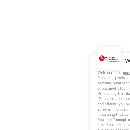
W
With our 225
par
(cookies, pixels 
partners, whether c
or obtained later, i
Processing this da
IP, postal address
and offering you s
screens (including
measuring their pe
You can "accept al
link
. You can also 