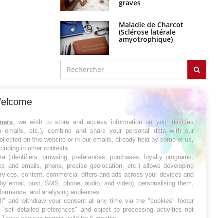
graves
Maladie de Charcot
(Sclérose latérale
amyotrophique)
J'AI MAL
elcome
tners
, we wish to store and access information on your devices
in emails, etc.), combine and share your personal data with our
ollected on this website or in our emails, already held by some of us,
ncluding in other contexts.
ta (identifiers, browsing, preferences, purchases, loyalty programs,
es and emails, phone, precise geolocation, etc.) allows developing
ervices, content, commercial offers and ads across your devices and
 by email, post, SMS, phone, audio, and video), personalising them,
rformance, and analysing audiences.
l" and withdraw your consent at any time via the "cookies" footer
"set detailed preferences" and object to processing activities not