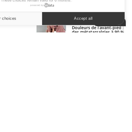
. These choices remain valid for 6 months.
powered by
SYMPTÔMES
r choices
Accept all
Cookies settings
Douleurs de l’avant-pied :
des métatarsalgies à 90 %
liées à problème d’appui
Mauvaise haleine : il faut
améliorer l’hygiène
bucco-dentaire
ER
s les semaines les meilleures