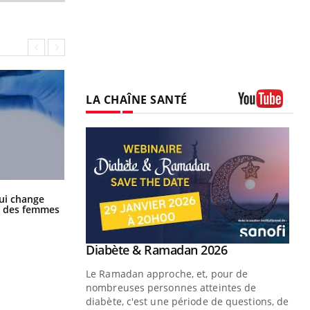
LA CHAÎNE SANTÉ
Youtube
La sieste empêche-t-elle de dormir
ui change
la nuit ?
ge des femmes
Youtube
 Mains : se
Diabète & Ramadan 2026
Youtube
outube
Le Ramadan approche, et, pour de
 un tout nouveau
nombreuses personnes atteintes de
plage, piscine,
diabète, c'est une période de questions, de