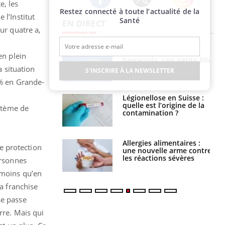
e, les
Restez connecté à toute l’actualité de la
Twitter
Facebook
Instagram
 l’Institut
Santé
EN DIRECT
ur quatre a,
e et chaleur : ce
Mordue par un
en plein
la science
barracuda, une petite fille
secourue grâce à un
a situation
S'INSCRIRE À LA NEWSLETTER
réflexe essentiel
 % en Grande-
phone nuit-il à
Légionellose en Suisse :
tissage de la
quelle est l’origine de la
ystème de
?
contamination ?
par une tique en
Allergies alimentaires :
e protection
, elle reste dans
une nouvelle arme contre
 pendant 42 jours
les réactions sévères
ersonnes
 moins qu’en
la franchise
se passe
rre. Mais qui