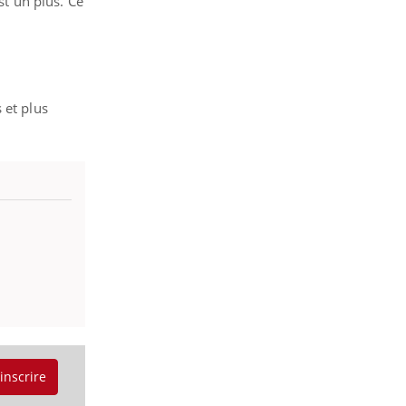
st un plus. Ce
 et plus
'inscrire