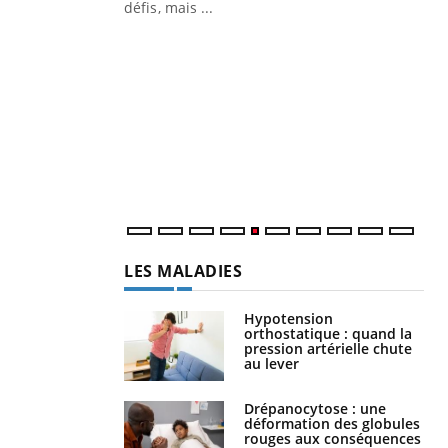
 air… Nos mains
défis, mais ...
Un
You
fac
pr
Un 
mut
san
num
LES MALADIES
Hypotension
orthostatique : quand la
pression artérielle chute
au lever
Drépanocytose : une
déformation des globules
rouges aux conséquences