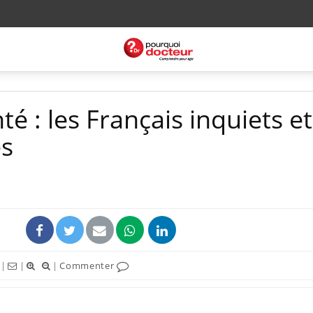
é : les Français inquiets et
es
|
|
|
Commenter