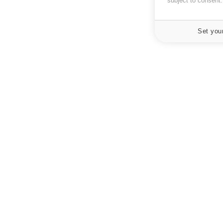
subject to consent
Set you
À PROPOS
NEWSLETT
Recevez toute