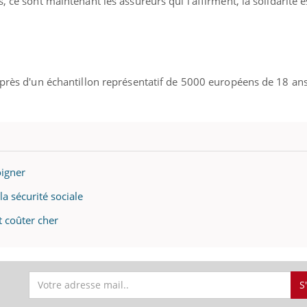
, ce sont maintenant les assureurs qui l’affirment, la solidarité e
uprès d'un échantillon représentatif de 5000 européens de 18 ans
oigner
la sécurité sociale
t coûter cher
S