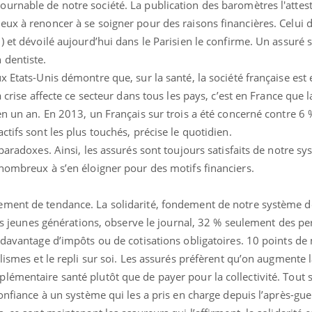
rnable de notre société. La publication des baromètres l'attest
ux à renoncer à se soigner pour des raisons financières. Celui de
) et dévoilé aujourd’hui dans le Parisien le confirme. Un assuré s
 dentiste.
Fortes chaleurs :
Grossess
x Etats-Unis démontre que, sur la santé, la société française est 
pourquoi le risque de
que dit 
noyade grimpe-t-il ?
 crise affecte ce secteur dans tous les pays, c’est en France que l
en un an. En 2013, un Français sur trois a été concerné contre 6
tifs sont les plus touchés, précise le quotidien.
Le Viagra pourrait-il
Le smart
freiner la propagation du
l'appren
paradoxes. Ainsi, les assurés sont toujours satisfaits de notre s
cancer ?
lecture 
nombreux à s’en éloigner pour des motifs financiers.
Pourquoi manger moins
Mordue 
ement de tendance. La solidarité, fondement de notre système d
de protéines pourrait
vacances
finalement être bénéfique
le coma
 des jeunes générations, observe le journal, 32 % seulement des p
 davantage d’impôts ou de cotisations obligatoires. 10 points de
lismes et le repli sur soi. Les assurés préfèrent qu’on augmente 
lémentaire santé plutôt que de payer pour la collectivité. Tout 
confiance à un système qui les a pris en charge depuis l’après-gue