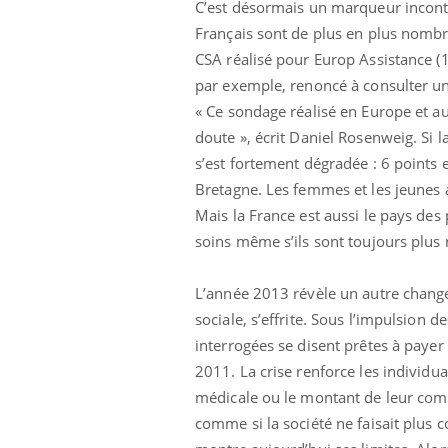
C’est désormais un marqueur incontou
Français sont de plus en plus nombre
CSA réalisé pour Europ Assistance (1
par exemple, renoncé à consulter un
unya, dengue,
La sieste empêche-t-elle
« Ce sondage réalisé en Europe et au
e : que se passe-
de dormir la nuit ?
 le sud de la
doute », écrit Daniel Rosenweig. Si la
s’est fortement dégradée : 6 points 
Bretagne. Les femmes et les jeunes ac
icaments GLP-1
VIH : la fin du comprimé
-ils aussi les os
tous les jours se profile-t-
Mais la France est aussi le pays des 
elle enfin ?
soins même s’ils sont toujours plus 
lovirus : ce qui
Pourquoi votre ventre
L’année 2013 révèle un autre chang
ans la prise en
gâche-t-il les premiers
des femmes
jours de vos vacances ?
sociale, s’effrite. Sous l’impulsion
s
interrogées se disent prêtes à payer
2011. La crise renforce les individua
médicale ou le montant de leur comp
comme si la société ne faisait plus 