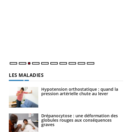
Ecz
You
pour
L'ét
Vaca
Nos 
LES MALADIES
Hypotension orthostatique : quand la
pression artérielle chute au lever
Drépanocytose : une déformation des
globules rouges aux conséquences
graves