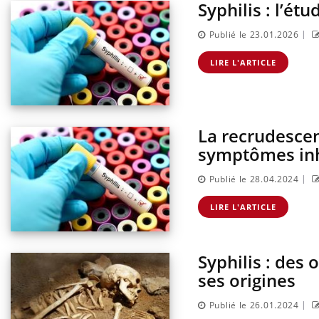
Syphilis : l’ét
|
Publié le 23.01.2026
LIRE L'ARTICLE
La recrudescen
symptômes inh
|
Publié le 28.04.2024
Hantavirus : un cas détecté
chez un touriste en France
LIRE L'ARTICLE
Syphilis : des
Mortalité infantile : un
rapport s’interroge sur son
ses origines
taux élevé en France
|
Publié le 26.01.2024