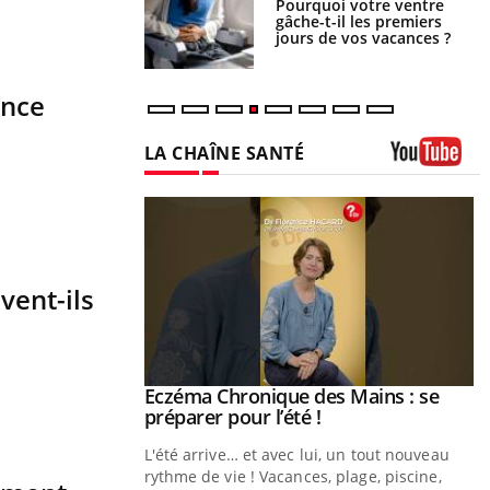
lovirus : ce qui
Pourquoi votre ventre
ans la prise en
gâche-t-il les premiers
des femmes
jours de vos vacances ?
es
ance
LA CHAÎNE SANTÉ
Youtube
vent-ils
ale : et si on
Eczéma Chronique des Mains : se
Youtube
ube
Youtube
préparer pour l’été !
e diabète de type 2
L'été arrive… et avec lui, un tout nouveau
çues chez les
rythme de vie ! Vacances, plage, piscine,