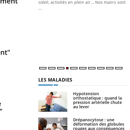
lement
ez les soignants.
soleil, activités en plein air… Nos mains sont
...
Y
L
n
c
m
nt"
LES MALADIES
Hypotension
orthostatique : quand la
e
pression artérielle chute
au lever
"
Drépanocytose : une
déformation des globules
rouges aux conséquences