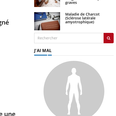
graves
Maladie de Charcot
(Sclérose latérale
igné
amyotrophique)
J'AI MAL
ne une