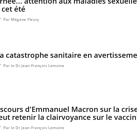
rrhée... attention aux maladies sexuel
ce en fer sont multiples ce qui la rend
patients comme parfois ch
 cet été
Par Mégane Fleury
a catastrophe sanitaire en avertisseme
Par le Dr Jean-François Lemoine
iscours d'Emmanuel Macron sur la cris
eut retenir la clairvoyance sur le vaccin
Par le Dr Jean-François Lemoine