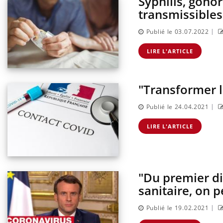
Syphilis, gono
sur la maladie d'un proche c'est montrer ...
caren
transmissibles
...
|
Publié le 03.07.2022
LIRE L'ARTICLE
"Transformer l
|
Publié le 24.04.2021
LIRE L'ARTICLE
"Du premier d
sanitaire, on p
|
Publié le 19.02.2021