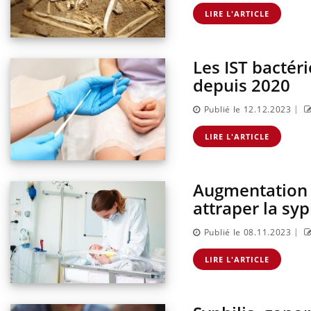
Grossesse à risque : ce jus
naturel attire l'attention
LIRE L'ARTICLE
des chercheurs
Les IST bactér
depuis 2020
|
Publié le 12.12.2023
LIRE L'ARTICLE
Augmentation d
attraper la syph
|
Publié le 08.11.2023
Eczéma Chronique des Mains :
Care
Youtube
Yout
LIRE L'ARTICLE
Youtube
expliquer ma maladie
prév
Il y a des sujets qui sont faciles à aborder...
Fatig
d'autres non ! D'un côté, poser des questions
même