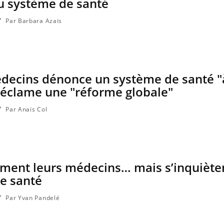
u système de santé
Par Barbara Azaïs
édecins dénonce un système de santé "
 réclame une "réforme globale"
Par Anaïs Col
iment leurs médecins… mais s’inquiète
e santé
Par Yvan Pandelé