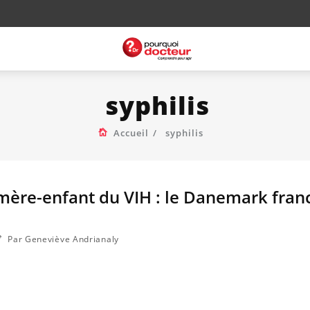
syphilis
Accueil
syphilis
ère-enfant du VIH : le Danemark franc
Par Geneviève Andrianaly