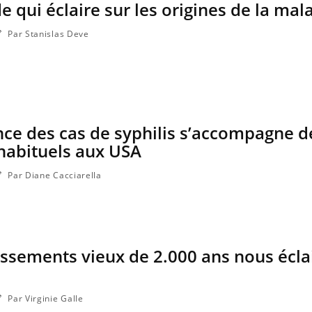
ude qui éclaire sur les origines de la mal
Par Stanislas Deve
ce des cas de syphilis s’accompagne d
abituels aux USA
Par Diane Cacciarella
Comment oublier les
Chikung
écrans en vacances ?
West Nil
il dans 
 ossements vieux de 2.000 ans nous écla
Toujours connectés :
Les méd
comment le travail
protègen
empiète de plus en plus
sur nos soirées
Par Virginie Galle