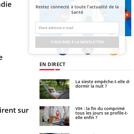
adie
Restez connecté à toute l’actualité de la
Santé
Publicité
S'INSCRIRE À LA NEWSLETTER
e
Twitter
Facebook
Instagram
EN DIRECT
unya, dengue,
La sieste empêche-t-elle de
e : que se passe-t-
dormir la nuit ?
le sud de la France ?
irent sur
icaments GLP-1
VIH : la fin du comprimé
t-ils aussi les os ?
tous les jours se profile-t-
elle enfin ?