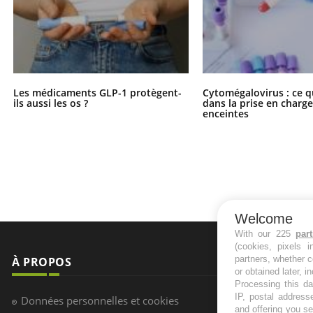
Les médicaments GLP-1 protègent-
Cytomégalovirus : ce q
ils aussi les os ?
dans la prise en char
enceintes
Welcome
With our 225
par
(cookies, pixels 
partners, whether c
À PROPOS
NEWSLETT
or obtained later, i
Processing this da
Recevez toute
IP, postal address
Données personnelles et cookies
infos santé
and offering you s