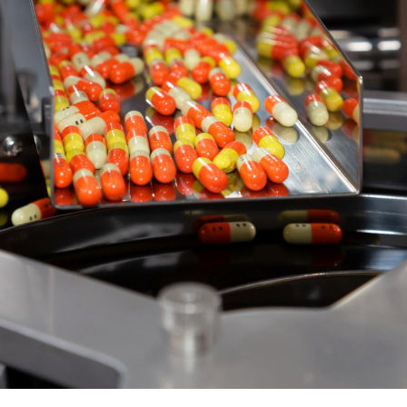
Comment gérer le
Cerveau 
sommeil des enfants en
"madele
vacances ?
enfin ex
Bilan prévention : ce que
Intoléra
les kinés pourront
nouvell
bientôt faire
recomma
HAS
TDAH : quel est ce
Insuffis
traitement autorisé aux
comment
États-Unis ?
préveni