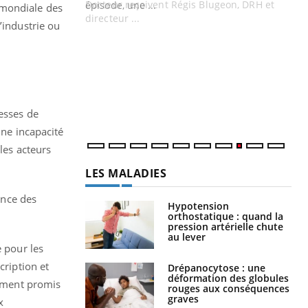
Docteur reçoivent Régis Blugeon, DRH et
 mondiale des
directeur ...
’industrie ou
Ec
You
quo
Dan
der
com
et é
esses de
une incapacité
les acteurs
LES MALADIES
ance des
Hypotension
orthostatique : quand la
pression artérielle chute
au lever
e pour les
cription et
Drépanocytose : une
déformation des globules
lement promis
rouges aux conséquences
graves
x