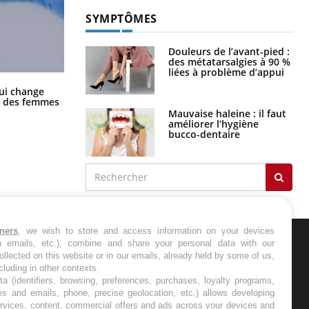
SYMPTÔMES
Douleurs de l’avant-pied :
des métatarsalgies à 90 %
liées à problème d’appui
La sieste empêche-t-elle de dormir
ui change
la nuit ?
ge des femmes
Mauvaise haleine : il faut
améliorer l’hygiène
bucco-dentaire
tners
, we wish to store and access information on your devices
in emails, etc.), combine and share your personal data with our
ollected on this website or in our emails, already held by some of us,
ER
ncluding in other contexts.
ta (identifiers, browsing, preferences, purchases, loyalty programs,
s les semaines les meilleures
es and emails, phone, precise geolocation, etc.) allows developing
ervices, content, commercial offers and ads across your devices and