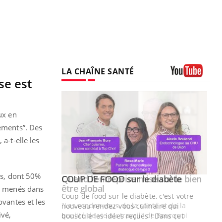
LA CHAÎNE SANTÉ
se est
Youtube
ux en
tements”. Des
a-t-elle les
es, dont 50%
Youtube
 diabète
Quand l’entreprise mise sur le bien
Youtube
Youtube
être global
es menés dans
e, c'est votre
ovantes et les
"Les rendez-vous de la santé et de la
naire qui
ivé,
qualité de vie au travail" de Pourquoi
 ! Dans cet