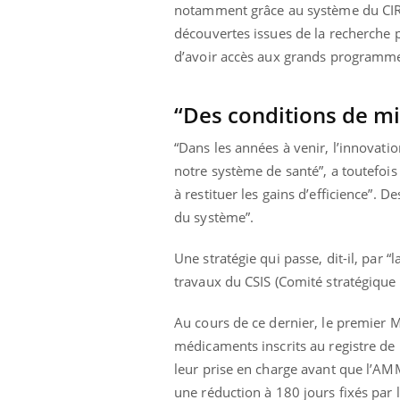
mut
air… Nos mains
défis, mais ...
notamment grâce au système du CIR (
sant
découvertes issues de la recherche p
num
d’avoir accès aux grands programme
“Des conditions de mis
“Dans les années à venir, l’innovati
notre système de santé”, a toutefois
à restituer les gains d’efficience”. 
du système”.
Une stratégie qui passe, dit-il, par 
travaux du CSIS (Comité stratégique d
Au cours de ce dernier, le premier M
médicaments inscrits au registre de l
leur prise en charge avant que l’AMM
une réduction à 180 jours fixés par