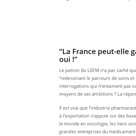
“La France peut-elle g
oui !”
Le patron du LEEM n’a pas caché que 
“redessinant le parcours de soins et
interrogations qui n’entament pas son
moyens de ses ambitions ? La réponse 
Il est vrai que l’industrie pharmace
Youtube
 Mains : se
Diabète & Ramadan 2026
Un 
Youtube
You
outube
fac
à l’exportation s’appuie sur des bas
Le Ramadan approche, et, pour de
pré
le monde en oncologie, les liens sont
un tout nouveau
nombreuses personnes atteintes de
grandes entreprises du médicament et
Un 
lage, piscine,
diabète, c'est une période de questions, de