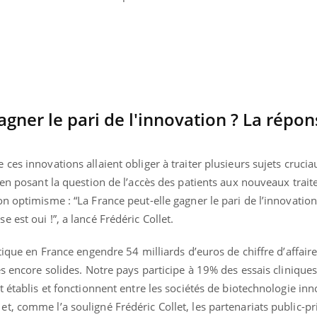
agner le pari de l'innovation ? La répon
ces innovations allaient obliger à traiter plusieurs sujets crucia
 en posant la question de l’accès des patients aux nouveaux trai
 optimisme : “La France peut-elle gagner le pari de l’innovation, 
est oui !”, a lancé Frédéric Collet.
utique en France engendre 54 milliards d’euros de chiffre d’affair
« jumeau numérique » pour
COUP DE FOOD sur le
tube
Youtube
iliter l’accès à la médecine
es encore solides. Notre pays participe à 19% des essais cliniqu
Youtube
Coup de food sur le diabèt
ventive
 établis et fonctionnent entre les sociétés de biotechnologie inn
nouveau rendez-vous culi
, comme l’a souligné Frédéric Collet, les partenariats public-pr
établissement lié à un groupe
bouscule les idées reçues