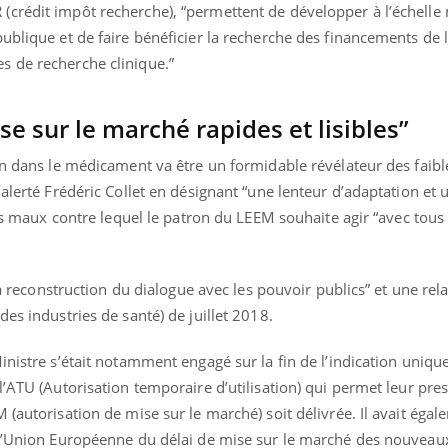
ualiste innove en matière de bilan de
épisode, une ...
crédit impôt recherche), “permettent de développer à l’échelle
é : l'utilisation d'un « jumeau
ublique et de faire bénéficier la recherche des financements de l
érique » permet ...
s de recherche clinique.”
e sur le marché rapides et lisibles”
on dans le médicament va être un formidable révélateur des faibl
 alerté Frédéric Collet en désignant “une lenteur d’adaptation et 
Des maux contre lequel le patron du LEEM souhaite agir “avec tous 
“la reconstruction du dialogue avec les pouvoir publics” et une rel
es industries de santé) de juillet 2018.
inistre s’était notamment engagé sur la fin de l’indication uniqu
’ATU (Autorisation temporaire d’utilisation) qui permet leur pres
 (autorisation de mise sur le marché) soit délivrée. Il avait éga
 l’Union Européenne du délai de mise sur le marché des nouveau