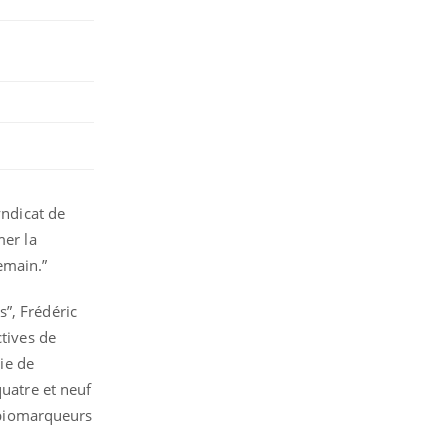
yndicat de
mer la
emain.”
”, Frédéric
ctives de
ie de
quatre et neuf
e biomarqueurs