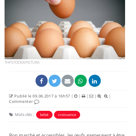
THPSTOCK/EPICTURA
Publié le 09.06.2017 à 16h57
|
|
|
|
|
Commenter
Mots clés :
bébé
croissance
Bon marché et accessibles, les œufs gagneraient à être