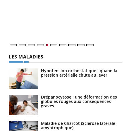
Un 
You
à l
Un é
mati
numé
LES MALADIES
Hypotension orthostatique : quand la
pression artérielle chute au lever
Drépanocytose : une déformation des
globules rouges aux conséquences
graves
Maladie de Charcot (Sclérose latérale
amyotrophique)