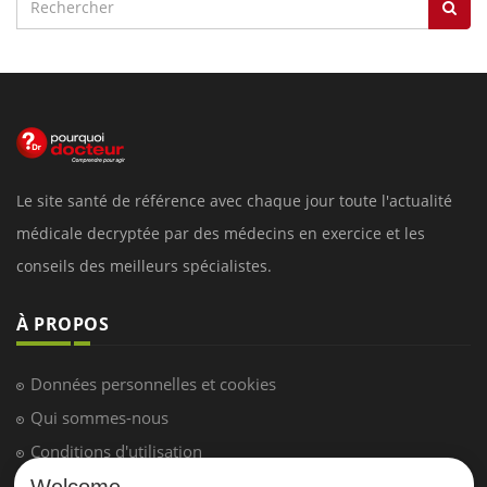
Le site santé de référence avec chaque jour toute l'actualité
médicale decryptée par des médecins en exercice et les
conseils des meilleurs spécialistes.
À PROPOS
Données personnelles et cookies
Qui sommes-nous
Conditions d'utilisation
Plan du site
Welcome