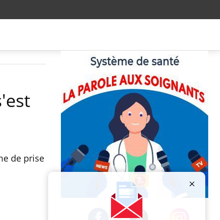
'est
me de prise
Publicité