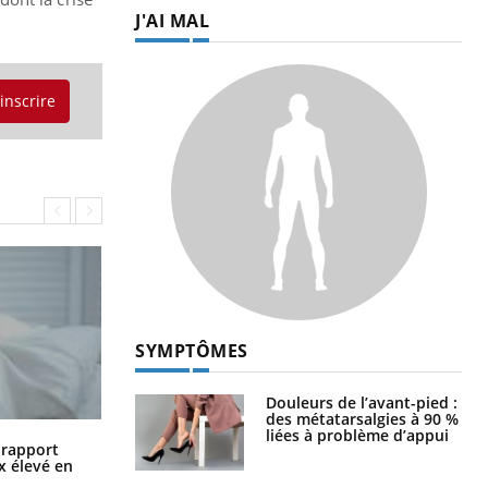
J'AI MAL
'inscrire
SYMPTÔMES
Douleurs de l’avant-pied :
des métatarsalgies à 90 %
liées à problème d’appui
Grossesse à risque : ce jus naturel
n rapport
attire l'attention des chercheurs
x élevé en