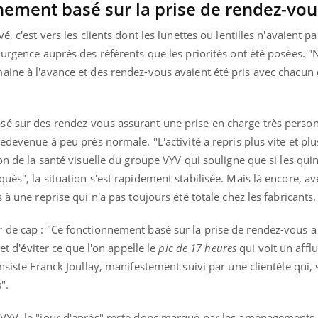
ement basé sur la prise de rendez-vou
, c'est vers les clients dont les lunettes ou lentilles n'avaient pa
 urgence auprès des référents que les priorités ont été posées. 
aine à l'avance et des rendez-vous avaient été pris avec chacun 
é sur des rendez-vous assurant une prise en charge très person
edevenue à peu près normale. "L'activité a repris plus vite et plu
ron de la santé visuelle du groupe VYV qui souligne que si les qu
és", la situation s'est rapidement stabilisée. Mais là encore, avec
 à une reprise qui n'a pas toujours été totale chez les fabricants.
 de cap : "Ce fonctionnement basé sur la prise de rendez-vous 
 et d'éviter ce que l'on appelle le
pic de 17 heures
qui voit un afflu
nsiste Franck Joullay, manifestement suivi par une clientèle qui, s
".
VYV, le "jour d'après" reste donc marqué par les aménagements d