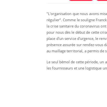
"L'organisation que nous avons mis
régulier". Comme le souligne Franck 
la crise sanitaire du coronavirus ont
pour nous dès le début de cette crise
place d'un service d'urgence, le ren
présence assurée sur rendez-vous da
Eczéma Chronique des Mains :
Car
Youtube
You
Youtube
expliquer ma maladie
pré
au maillage territorial, a permis de s
Il y a des sujets qui sont faciles à aborder...
Fati
Le seul bémol de cette période, un 
d'autres non ! D'un côté, poser des
mêm
questions sur la maladie d'un proche c'est
care
les fournisseurs et une logistique u
montrer ...
...