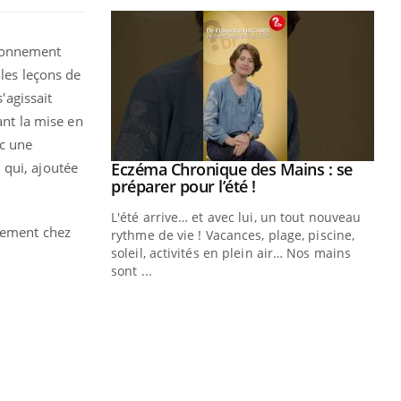
tionnement
 les leçons de
'agissait
ant la mise en
ec une
 qui, ajoutée
ale : et si on
Eczéma Chronique des Mains : se
Youtube
ube
Youtube
préparer pour l’été !
e diabète de type 2
L'été arrive… et avec lui, un tout nouveau
inement chez
çues chez les
rythme de vie ! Vacances, plage, piscine,
ez les soignants.
soleil, activités en plein air… Nos mains
sont ...
Di
You
Le 
nom
dia
défi