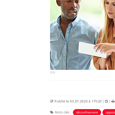
Comment éviter une otite
pendant les vacances ?
Hantavirus : un cas
détecté chez un touriste
en France
VYV
Mortalité infantile : un
rapport s’interroge sur
son taux élevé en France
Publié le 03.07.2020 à 17h20
|
|
Mots clés :
déconfinement
opposi