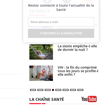
Restez connecté à toute l’actualité de la
Twitter
Facebook
Instagram
Santé
EN DIRECT
olorectal : une
Cytomégalovirus : ce qui
e simple aurait
change dans la prise en
la donne au Pays
charge des femmes
S'INSCRIRE À LA NEWSLETTER
enceintes
unya, dengue,
La sieste empêche-t-elle
e : que se passe-
de dormir la nuit ?
s le sud de la
icaments GLP-1
VIH : la fin du comprimé
t-ils aussi les os
tous les jours se profile-t-
elle enfin ?
LA CHAÎNE SANTÉ
Youtube