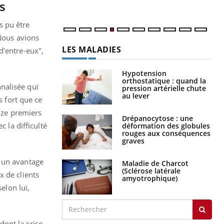
s
s pu être
"Nous avions
LES MALADIES
d'entre-eux",
Hypotension
orthostatique : quand la
nalisée qui
pression artérielle chute
au lever
s fort que ce
inze premiers
Drépanocytose : une
 la difficulté
déformation des globules
rouges aux conséquences
graves
a un avantage
Maladie de Charcot
(Sclérose latérale
x de clients
amyotrophique)
elon lui,
ont la crise