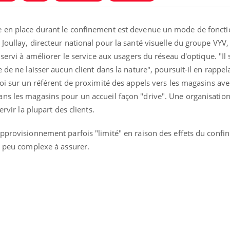
e en place durant le confinement est devenue un mode de fonc
Joullay, directeur national pour la santé visuelle du groupe VYV,
 servi à améliorer le service aux usagers du réseau d'optique. "Il s
 de ne laisser aucun client dans la nature", poursuit-il en rappel
voi sur un référent de proximité des appels vers les magasins av
ns les magasins pour un accueil façon "drive". Une organisation
ence en fer : comprendre pour
Insuline & Charge ment
tube
Youtube
Youtube
Yout
venir
osait en parler??
ervir la plupart des clients.
gue, irritabilité, brouillard mental ou
En 2026, l'insuline dans l
approvisionnement parfois "limité" en raison des effets du conf
e alopécie… Les symptômes de la
reste entourée d'idées re
nce en fer sont multiples ce qui la rend
patients comme parfois ch
n peu complexe à assurer.