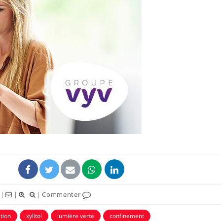
Grossesse à risque : ce jus
Cancer c
naturel attire l'attention
stratégi
des chercheurs
changé 
basque
Comment oublier les
Chikung
écrans en vacances ?
West Nil
t-il dan
France ?
Toujours connectés :
Les méd
comment le travail
protègen
empiète de plus en plus
?
sur nos soirées
|
|
|
Commenter
tion
xylitol
lumière verte
confinement