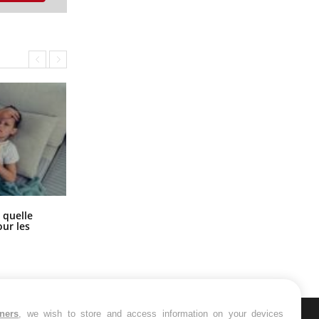
Syndrome métabolique : quels sont
 quelle
les meilleurs exercices physiques ?
ur les
tners
, we wish to store and access information on your devices