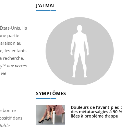
J'AI MAL
tats-Unis. Ils
une partie
paraison au
, les enfants
la recherche,
gy™ aux verres
 vie
SYMPTÔMES
Douleurs de l’avant-pied :
ne bonne
des métatarsalgies à 90 %
liées à problème d’appui
positif dans
itable