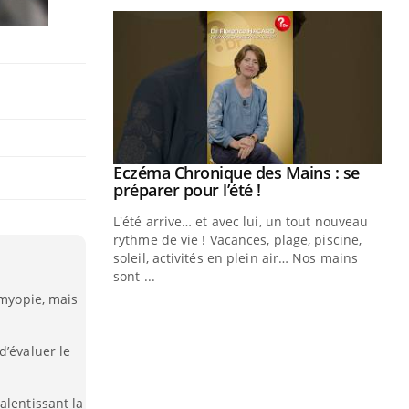
ale : et si on
Eczéma Chronique des Mains : se
Youtube
ube
Youtube
préparer pour l’été !
e diabète de type 2
L'été arrive… et avec lui, un tout nouveau
çues chez les
rythme de vie ! Vacances, plage, piscine,
ez les soignants.
soleil, activités en plein air… Nos mains
sont ...
Di
You
 myopie, mais
Le 
nom
d’évaluer le
dia
défi
alentissant la