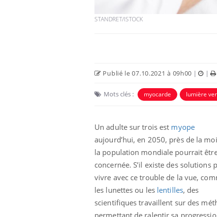
STANDRET/ISTOCK
Publié le 07.10.2021 à 09h00
|
|
Eczéma Chronique des Mains :
Car
Youtube
You
Mots clés :
myocarde
lumière ver
Youtube
expliquer ma maladie
pré
Il y a des sujets qui sont faciles à aborder...
Fati
Un adulte sur trois est
myope
d'autres non ! D'un côté, poser des
mêm
questions sur la maladie d'un proche c'est
care
aujourd’hui, en 2050, près de la moi
montrer ...
...
la population mondiale pourrait êtr
concernée. S’il existe des solutions 
vivre avec ce trouble de la vue, co
les lunettes ou les
lentilles
, des
scientifiques travaillent sur des mé
permettant de ralentir sa progressio