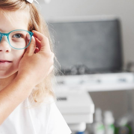
Syndrome métabolique :
Mortalit
quels sont les meilleurs
rapport 
exercices physiques ?
son tau
Comment éviter une otite
Grossess
pendant les vacances ?
naturel 
des che
Hantavirus : un cas
Comment
détecté chez un touriste
écrans 
en France