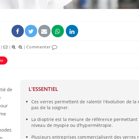
|
|
|
Commenter
ence en fer : comprendre pour
Insuline & Charge ment
tube
Youtube
te
Youtube
Yout
venir
osait en parler??
gue, irritabilité, brouillard mental ou
En 2026, l'insuline dans l
e alopécie… Les symptômes de la
reste entourée d'idées re
nce en fer sont multiples ce qui la rend
patients comme parfois ch
L'ESSENTIEL
tié de
e
Ces verres permettent de ralentir l’évolution de la
pour
pas de la soigner.
mme
La dioptrie est la mesure de référence permettant 
niveau de myopie ou d’hypermétropie.
thodes
Plusieurs entreprises commercialisent des verres r
n.