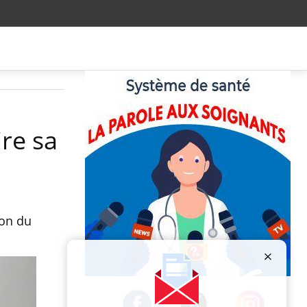
re sa
ion du
Publicité