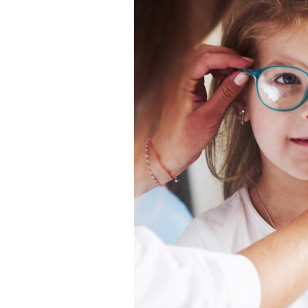
Les troubles du sommeil
modifient votre cerveau !
Mon enfant est-il trop
sensible ou simplement
très empathique ?
Bébés, jeunes enfants :
quelle trousse à
pharmacie pour les
vacances ?