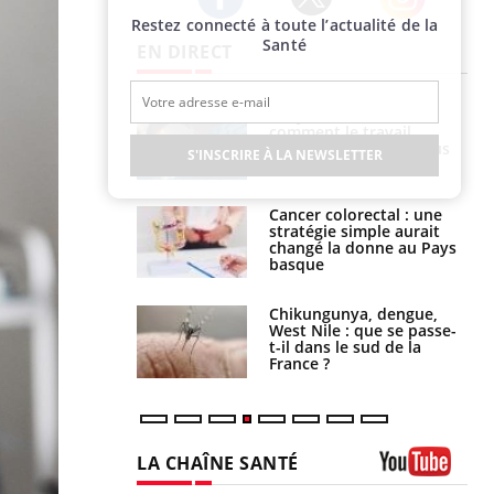
Restez connecté à toute l’actualité de la
Twitter
Facebook
Instagram
Santé
EN DIRECT
é infantile : un
Toujours connectés :
s’interroge sur
comment le travail
x élevé en France
empiète de plus en plus
S'INSCRIRE À LA NEWSLETTER
sur nos soirées
e à risque : ce jus
Cancer colorectal : une
attire l'attention
stratégie simple aurait
rcheurs
changé la donne au Pays
basque
 oublier les
Chikungunya, dengue,
en vacances ?
West Nile : que se passe-
t-il dans le sud de la
France ?
LA CHAÎNE SANTÉ
Youtube