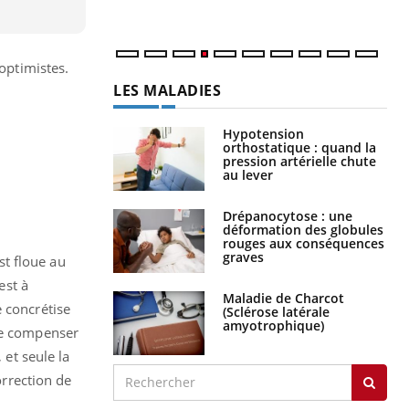
optimistes.
LES MALADIES
Hypotension
orthostatique : quand la
pression artérielle chute
au lever
Drépanocytose : une
déformation des globules
rouges aux conséquences
graves
st floue au
est à
Maladie de Charcot
 concrétise
(Sclérose latérale
amyotrophique)
 de compenser
 et seule la
orrection de