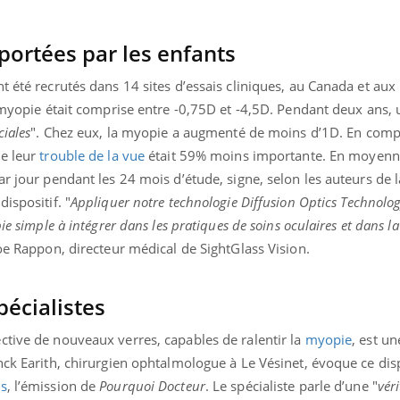
portées par les enfants
 été recrutés dans 14 sites d’essais cliniques, au Canada et aux É
r myopie était comprise entre -0,75D et -4,5D. Pendant deux ans, 
ciales
". Chez eux, la myopie a augmenté de moins d’1D. En com
de leur
trouble de la vue
était 59% moins importante. En moyenne
ar jour pendant les 24 mois d’étude, signe, selon les auteurs de 
ispositif. "
Appliquer notre technologie Diffusion Optics Technolo
ie simple à intégrer dans les pratiques de soins oculaires et dans la
Joe Rappon, directeur médical de SightGlass Vision.
écialistes
ctive de nouveaux verres, capables de ralentir la
myopie
, est u
nck Earith, chirurgien ophtalmologue à Le Vésinet, évoque ce dis
ts
, l’émission de
Pourquoi Docteur
. Le spécialiste parle d’une "
vér