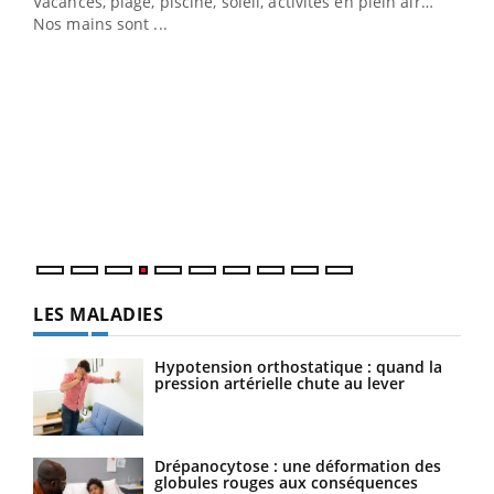
Vacances, plage, piscine, soleil, activités en plein air…
Nos mains sont ...
Dia
You
Le 
pers
ques
LES MALADIES
Hypotension orthostatique : quand la
pression artérielle chute au lever
Drépanocytose : une déformation des
globules rouges aux conséquences