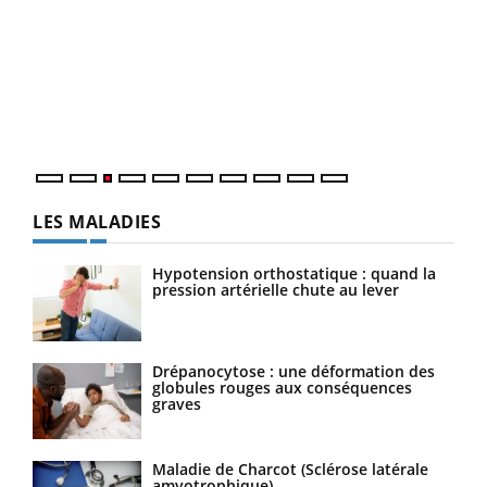
Ecz
You
pour
L'ét
Vaca
Nos 
LES MALADIES
Hypotension orthostatique : quand la
pression artérielle chute au lever
Drépanocytose : une déformation des
globules rouges aux conséquences
graves
Maladie de Charcot (Sclérose latérale
amyotrophique)