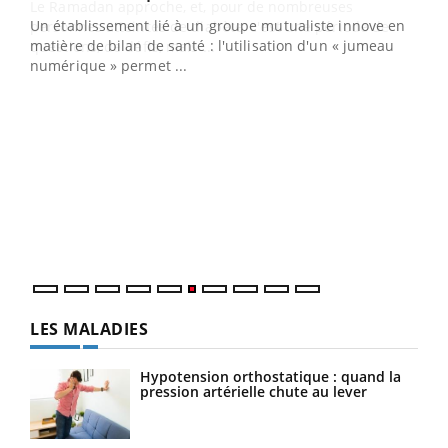
Un établissement lié à un groupe mutualiste innove en
e
matière de bilan de santé : l'utilisation d'un « jumeau
numérique » permet ...
COU
You
Coup
vous
épis
LES MALADIES
Hypotension orthostatique : quand la
pression artérielle chute au lever