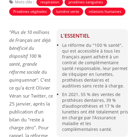
Mots clés :
respiration
protéines sanguines
Protéines végétales
lumière verte
relations humaines
"Plus de 10 millions
L'ESSENTIEL
de Français ont déjà
La réforme du "100 % santé",
bénéficié du
qui est accessible à tous les
dispositif 100 %
Français ayant adhéré à un
contrat de complémentaire
santé, grande
santé responsable, leur permet
réforme sociale du
de s’équiper en lunettes,
quinquennat".
C’est
prothèses dentaires et
auditives sans reste à charge.
ce qu’a écrit Olivier
En 2021, 55 % des ventes de
Véran sur Twitter, ce
prothèses dentaires, 39 %
25 janvier, après la
d’audioprothèses et 17 % de
publication d’un
lunettes ont été totalement pris
en charge par l’Assurance
bilan du "reste à
maladie et les
charge zéro". Pour
complémentaires santé.
rappel, la réforme