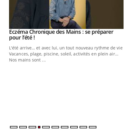
Eczéma Chronique des Mains : se préparer
Youtube
Youtube
pour l’été !
L'été arrive… et avec lui, un tout nouveau rythme de vie !
Vacances, plage, piscine, soleil, activités en plein air…
Nos mains sont ...
Dia
You
Le 
pers
ques