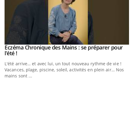
Eczéma Chronique des Mains : se préparer pour
Youtube
Youtube
l’été !
e
L'été arrive… et avec lui, un tout nouveau rythme de vie !
Vacances, plage, piscine, soleil, activités en plein air… Nos
mains sont ...
D
Yo
L
at
dé