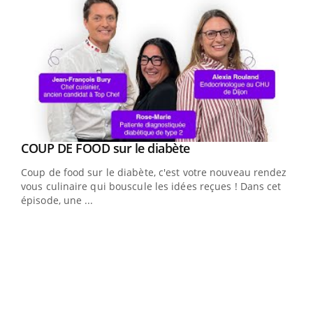
Youtube
cès
COUP DE FOOD sur le diabète
Youtube
Coup de food sur le diabète, c'est votre nouveau rendez-
 en
vous culinaire qui bouscule les idées reçues ! Dans cet
u
épisode, une ...
Qua
You
"Les
trav