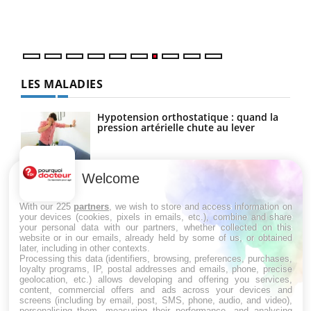
DRH 
LES MALADIES
Hypotension orthostatique : quand la
pression artérielle chute au lever
Welcome
Drépanocytose : une déformation des
globules rouges aux conséquences
graves
With our 225
partners
, we wish to store and access information on
your devices (cookies, pixels in emails, etc.), combine and share
your personal data with our partners, whether collected on this
website or in our emails, already held by some of us, or obtained
Maladie de Charcot (Sclérose latérale
later, including in other contexts.
amyotrophique)
Processing this data (identifiers, browsing, preferences, purchases,
loyalty programs, IP, postal addresses and emails, phone, precise
geolocation, etc.) allows developing and offering you services,
content, commercial offers and ads across your devices and
screens (including by email, post, SMS, phone, audio, and video),
personalising them, measuring their performance, and analysing