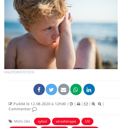
HALFPOINT/ISTOCK
Publié le 12.08.2020 à 12h00
|
|
|
|
|
Commenter
Mots clés :
xylitol
sérothérapie
UV