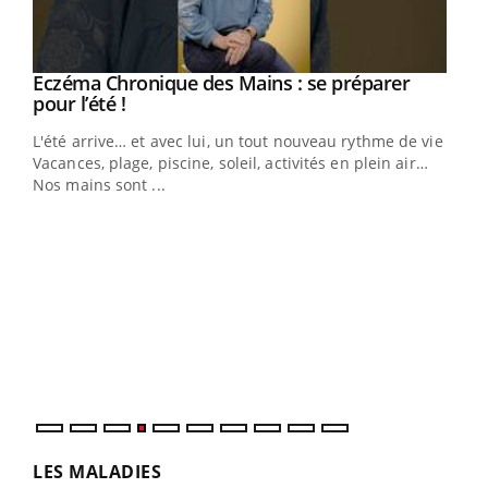
Eczéma Chronique des Mains : se préparer
Youtube
Youtube
pour l’été !
L'été arrive… et avec lui, un tout nouveau rythme de vie !
Vacances, plage, piscine, soleil, activités en plein air…
Nos mains sont ...
Dia
You
Le 
pers
ques
LES MALADIES