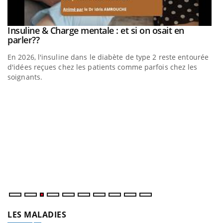
be
Insuline & Charge mentale : et si on osait en
Youtube
Youtube
parler??
En 2026, l'insuline dans le diabète de type 2 reste entourée
a
d'idées reçues chez les patients comme parfois chez les
soignants.
E
Yo
l’
L'
Va
ma
LES MALADIES