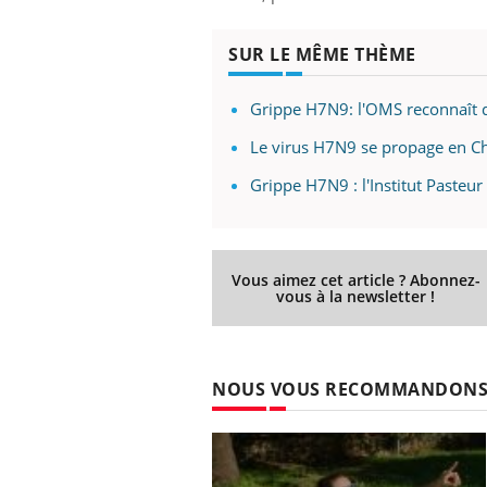
éviter une otite
Grossesse à risque : ce jus
les vacances ?
naturel attire l'attention
des chercheurs
SUR LE MÊME THÈME
Grippe H7N9: l'OMS reconnaît q
Le virus H7N9 se propage en C
Grippe H7N9 : l'Institut Pasteur 
Vous aimez cet article ? Abonnez-
vous à la newsletter !
NOUS VOUS RECOMMANDON