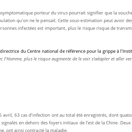
asymptomatique porteur du virus pourrait signifier que la souch
lation qu'on ne le pensait. Cette sous-estimation peut avoir de
sonnes infectées est important, plus le risque risque de transm
,
directrice du Centre national de référence pour la grippe à l’Insti
vec l’Homme, plus le risque
augmente de le voir s’adapter et aller ver
Comment oublier les
écrans en vacances ?
Toujours connectés :
5 avril, 63 cas d'infection ont au total été enregistrés, dont quato
comment le travail
empiète de plus en plus
 signalés en dehors des foyers initiaux de l'est de la Chine. Deux
sur nos soirées
e, ont ainsi contracté la maladie.