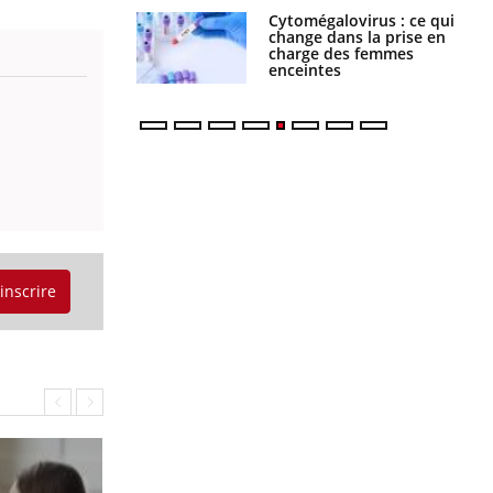
Cytomégalovirus : ce qui
Pourquoi votre ventre
change dans la prise en
gâche-t-il les premiers
charge des femmes
jours de vos vacances ?
enceintes
'inscrire