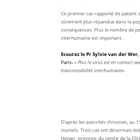
Ce premier cas rapporté de patient 
sûrement plus répandue dans la popu
conséquences. Plus le nombre de per
interhumaine est important.
Ecoutez le Pr Sylvie van der Wer
Paris
.
« Plus le virus est en contact a
transmissibilité interhumaine»
eunes enfants :
Hantavirus : un cas
rousse à
détecté chez un touriste
e pour les
en France
 ?
e métabolique :
Mortalité infantile : un
D'après les autorités chinoises, au 1
nt les meilleurs
rapport s’interroge sur
s physiques ?
son taux élevé en France
mortels. Trois cas ont désormais été
Henan, province du centre de la Chin