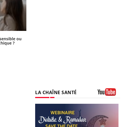
Bébés, jeunes enfants : quelle
 sensible ou
trousse à pharmacie pour les
hique ?
vacances ?
LA CHAÎNE SANTÉ
Youtube