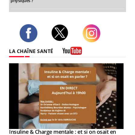
physiques ?
Twitter
Facebook
Instagram
LA CHAÎNE SANTÉ
Youtube
Youtube
Insuline & Charge mentale : et si on osait en
Youtube