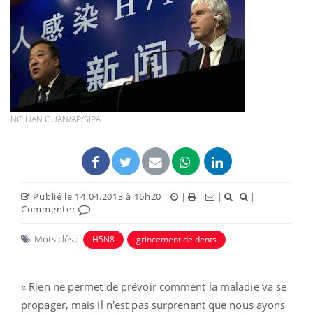
NG HAN GUAN/AP/SIPA
Publié le 14.04.2013 à 16h20
|
|
|
|
|
Commenter
Mots clés :
H5N8
grincement de dents
« Rien ne permet de prévoir comment la maladie va se
propager, mais il n'est pas surprenant que nous ayons