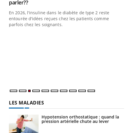
Youtube
parler??
En 2026, l'insuline dans le diabète de type 2 reste
entourée d'idées reçues chez les patients comme
parfois chez les soignants.
Ecz
You
pour
L'ét
Vaca
Nos 
LES MALADIES
Hypotension orthostatique : quand la
pression artérielle chute au lever