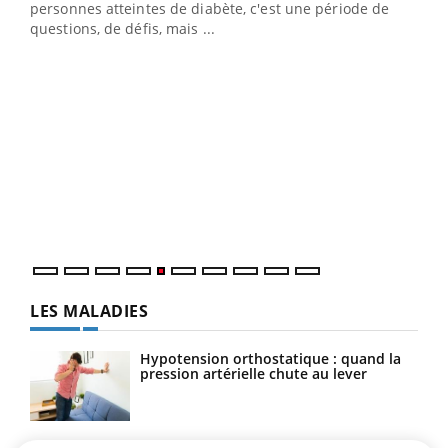
vie !
personnes atteintes de diabète, c'est une période de
…
questions, de défis, mais ...
Un 
You
à l
Un é
mati
numé
LES MALADIES
Hypotension orthostatique : quand la
pression artérielle chute au lever