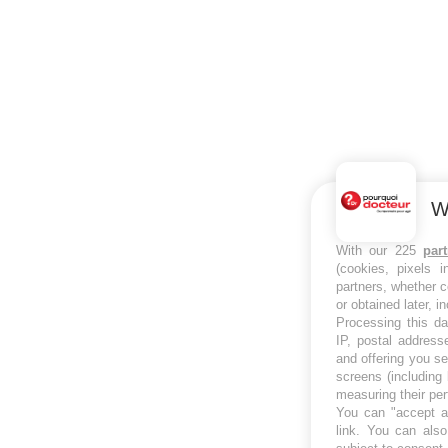
W
With our 225
par
(cookies, pixels 
partners, whether c
or obtained later, i
Processing this da
IP, postal address
and offering you s
screens (including
measuring their pe
You can "accept al
link
. You can also 