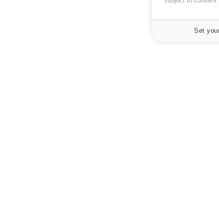
subject to consent
Set you
À PROPOS
NEWSLETT
Recevez toute