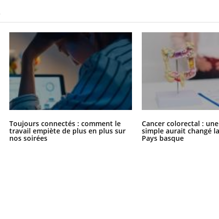
il, activités en plein air… Nos mains
S
 ...
Toujours connectés : comment le
Cancer colorectal : une
travail empiète de plus en plus sur
simple aurait changé l
nos soirées
Pays basque