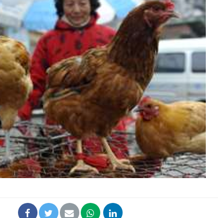
Fortes chaleurs :
pourquoi le risque de
noyade grimpe-t-il ?
Le Viagra pourrait-il
freiner la propagation du
cancer ?
Pourquoi manger moins
de protéines pourrait
finalement être bénéfique