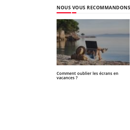
les ce qui la rend
patients comme parfois chez les soignants.
sole
NOUS VOUS RECOMMANDON
sont
Comment oublier les écrans en
vacances ?