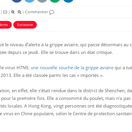
|
|
|
Commenter
dents
Soriatane
é le niveau d’alerte à la grippe aviaire, qui passe désormais au 
ée depuis ce jeudi. Elle se trouve dans un état critique.
 le virus H7N9,
une nouvelle souche de la grippe aviaire
qui a tu
013. Elle a été classée parmi les cas « importés ».
on, en effet, elle s’était rendue dans le district de Shenzhen, d
e pour la première fois. Elle a consommé du poulet, mais n’a pas
rités locales. A Hong Kong, vingt personnes ont été diagnostiquées
 virus en Chine populaire, selon le Centre de protection sanitaire