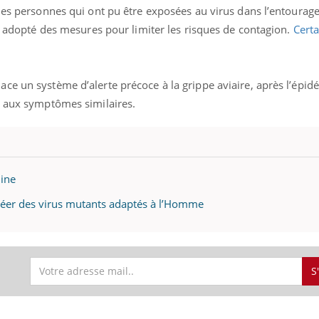
les personnes qui ont pu être exposées au virus dans l’entourage
nt adopté des mesures pour limiter les risques de contagion.
Certa
ce un système d’alerte précoce à la grippe aviaire, après l’épi
, aux symptômes similaires.
ine
créer des virus mutants adaptés à l’Homme
éma Chronique des Mains : se
tube
Youtube
parer pour l’été !
S
é arrive… et avec lui, un tout nouveau
me de vie ! Vacances, plage, piscine,