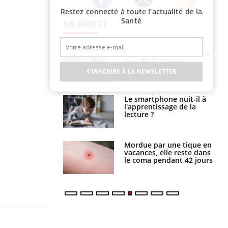
Restez connecté à toute l’actualité de la
Twitter
Facebook
Instagram
Santé
EN DIRECT
Grossesse et chaleur : ce
Mordue par un
que dit la science
barracuda, une petite fille
secourue grâce à un
S'INSCRIRE À LA NEWSLETTER
réflexe essentiel
Le smartphone nuit-il à
Légionellose en Suisse :
l'apprentissage de la
quelle est l’origine de la
lecture ?
contamination ?
Mordue par une tique en
Allergies alimentaires :
vacances, elle reste dans
une nouvelle arme contre
le coma pendant 42 jours
les réactions sévères