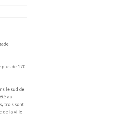
stade
é plus de 170
ans le sud de
 été au
, trois sont
 de la ville