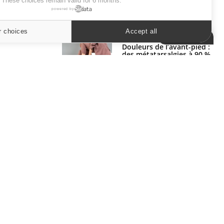
. These choices remain valid for 6 months.
powered by
SYMPTÔMES
r choices
Accept all
Cookies settings
Douleurs de l’avant-pied :
des métatarsalgies à 90 %
liées à problème d’appui
Mauvaise haleine : il faut
améliorer l’hygiène
bucco-dentaire
ER
s les semaines les meilleures