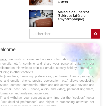
graves
Maladie de Charcot
(Sclérose latérale
amyotrophique)
J'AI MAL
elcome
tners
, we wish to store and access information on your devices
in emails, etc.), combine and share your personal data with our
ollected on this website or in our emails, already held by some of us,
ncluding in other contexts.
ta (identifiers, browsing, preferences, purchases, loyalty programs,
es and emails, phone, precise geolocation, etc.) allows developing
ervices, content, commercial offers and ads across your devices and
 by email, post, SMS, phone, audio, and video), personalising them,
rformance, and analysing audiences.
l" and withdraw your consent at any time via the "cookies" footer
"set detailed preferences" and object to processing activities not