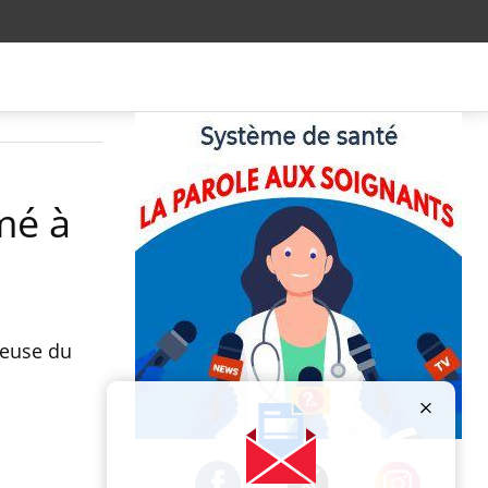
mé à
rteuse du
Publicité