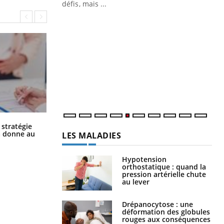
défis, mais ...
Un « jumeau numérique » pour
CO
Youtube
You
faciliter l’accès à la médecine
Youtube
Cou
préventive
nou
Un établissement lié à un groupe
bou
mutualiste innove en matière de bilan de
épi
santé : l'utilisation d'un « jumeau
numérique » permet ...
Chikungunya, dengue, West Nile :
 stratégie
que se passe-t-il dans le sud de la
a donne au
LES MALADIES
France ?
Hypotension
orthostatique : quand la
pression artérielle chute
au lever
Drépanocytose : une
déformation des globules
rouges aux conséquences