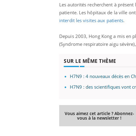
Les autorités recherchent à présent 
patiente. Les hôpitaux de la ville o
interdit les visites aux patients
.
Depuis 2003, Hong Kong a mis en pla
(Syndrome respiratoire aigu sévère)
SUR LE MÊME THÈME
H7N9 : 4 nouveaux décès en Ch
H7N9 : des scientifiques vont 
prendre pour
Insuline & Charge mentale : et si on
Ecz
Youtube
You
Vous aimez cet article ? Abonnez-
Youtube
osait en parler??
pré
vous à la newsletter !
llard mental ou
En 2026, l'insuline dans le diabète de type 2
L'ét
tômes de la
reste entourée d'idées reçues chez les
ryth