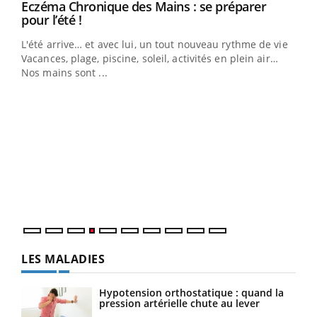
Eczéma Chronique des Mains : se préparer
Youtube
Youtube
pour l’été !
L'été arrive… et avec lui, un tout nouveau rythme de vie !
Vacances, plage, piscine, soleil, activités en plein air…
Nos mains sont ...
Dia
You
Le 
pers
ques
LES MALADIES
Hypotension orthostatique : quand la
pression artérielle chute au lever