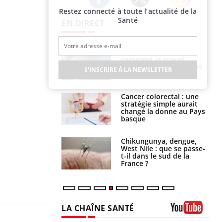
Restez connecté à toute l’actualité de la
Twitter
Facebook
Instagram
Santé
EN DIRECT
é infantile : un
Toujours connectés :
s’interroge sur
comment le travail
x élevé en France
empiète de plus en plus
S'INSCRIRE À LA NEWSLETTER
sur nos soirées
e à risque : ce jus
Cancer colorectal : une
attire l'attention
stratégie simple aurait
rcheurs
changé la donne au Pays
basque
 oublier les
Chikungunya, dengue,
en vacances ?
West Nile : que se passe-
t-il dans le sud de la
France ?
LA CHAÎNE SANTÉ
Youtube