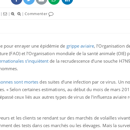
|
|
|
Commenter
ence en fer : comprendre pour
tube
Youtube
venir
gue, irritabilité, brouillard mental ou
e alopécie… Les symptômes de la
nce en fer sont multiples ce qui la rend
re pour enrayer une épidémie de
grippe aviaire
, l’Organisation d
ulture (FAO) et l’Organisation mondiale de la santé animale (OIE) 
Insuline & Charge ment
Youtube
Yout
osait en parler??
ernationales s’inquiètent
de la recrudescence d’une souche H7N
s hommes.
En 2026, l'insuline dans l
reste entourée d'idées re
rsonnes sont mortes
des suites d’une infection par ce virus. Un 
patients comme parfois ch
es. « Selon certaines estimations, au début du mois de mars 2017
passé ceux liés aux autres types de virus de l'influenza aviaire 
veurs et les clients se rendant sur des marchés de volailles vivant
mment des tests dans ces marchés ou les élevages. Mais la surve