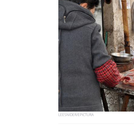
Les troubles du sommeil
modifient votre cerveau !
Mon enfant est-il trop
sensible ou simplement
très empathique ?
Bébés, jeunes enfants :
quelle trousse à
pharmacie pour les
vacances ?
LEESNIDER/EPICTURA