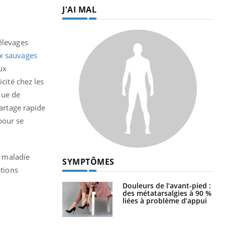
J'AI MAL
élevages
x sauvages
ux
cité chez les
sque de
partage rapide
pour se
e maladie
SYMPTÔMES
ations
Douleurs de l’avant-pied :
des métatarsalgies à 90 %
liées à problème d’appui