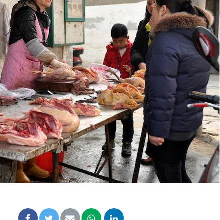
Syndrome métabolique :
Mortalit
quels sont les meilleurs
rapport 
exercices physiques ?
son tau
Comment éviter une otite
Grossess
pendant les vacances ?
naturel 
des che
Hantavirus : un cas
Comment
détecté chez un touriste
écrans 
en France