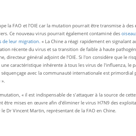
e la FAO et l’OIE car la mutation pourrait être transmise à des 
liers. Ce nouveau virus pourrait également contaminé des
oiseau
s de leur migration.
« La Chine a réagi rapidement en signalant a
tion récente du virus et sa transition de faible à haute pathogéni
ne, directeur général adjoint de l’OIE. Si l'on considère que le ri
ne caractéristique inhérente à tous les virus de l'influenza, le 
 du séquençage avec la communauté internationale est primordial 
 ».
mutation, « il est indispensable de s'attaquer à la source de cett
ent être mises en œuvre afin d'éliminer le virus H7N9 des exploit
é le Dr Vincent Martin, représentant de la FAO en Chine.