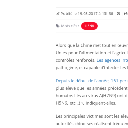
Publié le 19.03.2017 à 13h36
|
|
Car
You
pré
Mots clés :
H5N8
Fati
mêm
care
Alors que la Chine met tout en œuv
...
Unies pour l’alimentation et l’agric
Eczéma Chronique des Mains :
Youtube
Youtube
expliquer ma maladie
contrôles renforcés.
Les agences int
pathogène, et capable d’infecter le
Il y a des sujets qui sont faciles à aborder...
d'autres non ! D'un côté, poser des
Depuis le début de l’année, 161 pe
questions sur la maladie d'un proche c'est
montrer ...
plus élevé que les années précédent
humains liés au virus A(H7N9) ont dé
H5N6, etc...) », indiquent-elles.
Les principales victimes sont les éle
autorités chinoises réalisent fréque