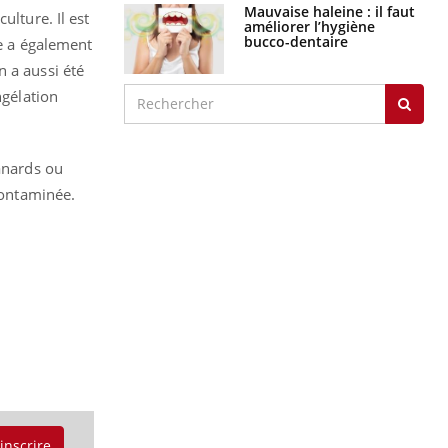
Mauvaise haleine : il faut
ulture. Il est
améliorer l’hygiène
bucco-dentaire
re a également
n a aussi été
ngélation
canards ou
contaminée.
'inscrire