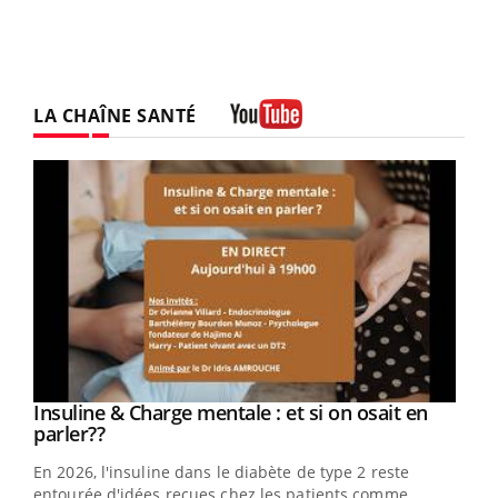
LA CHAÎNE SANTÉ
Youtube
Youtube
Insuline & Charge mentale : et si on osait en
Youtube
Youtube
parler??
En 2026, l'insuline dans le diabète de type 2 reste
entourée d'idées reçues chez les patients comme