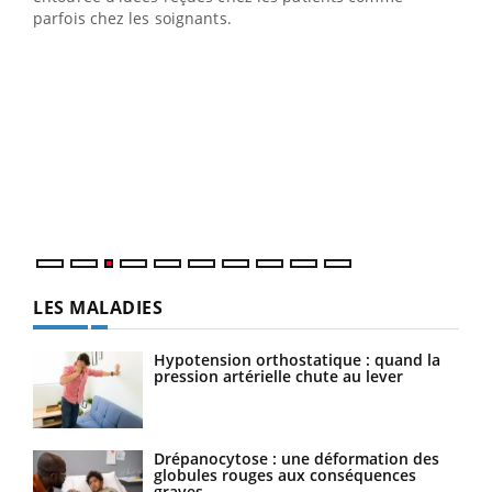
parfois chez les soignants.
Ecz
You
pour
L'ét
Vaca
Nos 
LES MALADIES
Hypotension orthostatique : quand la
pression artérielle chute au lever
Drépanocytose : une déformation des
globules rouges aux conséquences
graves