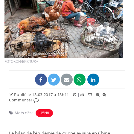
FOTOKON/EPICTURA
Publié le 13.03.2017 à 13h11
|
|
|
|
|
Commenter
Mots clés :
H5N8
Le bilan de l’épidémie de grippe aviaire en Chine