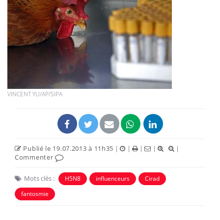
VINCENT YU/AP/SIPA
Publié le 19.07.2013 à 11h35
|
|
|
|
|
Commenter
Mots clés :
H5N8
influenceurs
Cirad
fantosmie