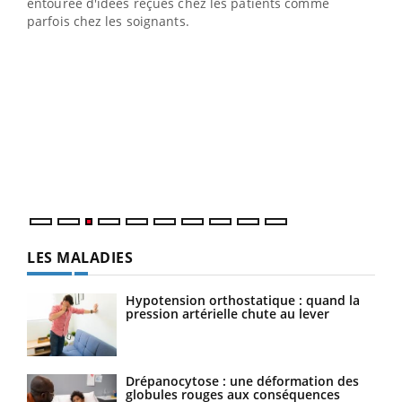
entourée d'idées reçues chez les patients comme
parfois chez les soignants.
Ecz
You
pour
L'ét
Vaca
Nos 
LES MALADIES
Hypotension orthostatique : quand la
pression artérielle chute au lever
Drépanocytose : une déformation des
globules rouges aux conséquences