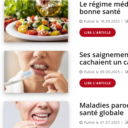
Le régime médi
bonne santé
|
Publié le 18.09.2025
LIRE L'ARTICLE
Ses saignement
cachaient un c
|
Publié le 09.09.2025
antile : un
Toujours connectés :
terroge sur son
comment le travail
LIRE L'ARTICLE
en France
empiète de plus en plus
sur nos soirées
Maladies parod
risque : ce jus
Cancer colorectal : une
e l'attention
stratégie simple aurait
santé globale
urs
changé la donne au Pays
basque
|
Publié le 01.07.2025