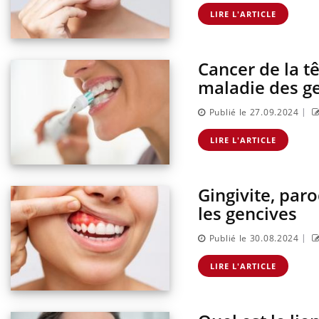
lier les
Chikungunya, dengue,
acances ?
West Nile : que se passe-t-
LIRE L'ARTICLE
il dans le sud de la France ?
Cancer de la tê
maladie des ge
|
Publié le 27.09.2024
LIRE L'ARTICLE
Gingivite, par
les gencives
|
Publié le 30.08.2024
LIRE L'ARTICLE