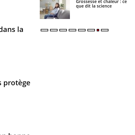
haleurs : pourquoi
Grossesse et chaleur : ce
ue de noyade
que dit la science
-il ?
dans la
s protège