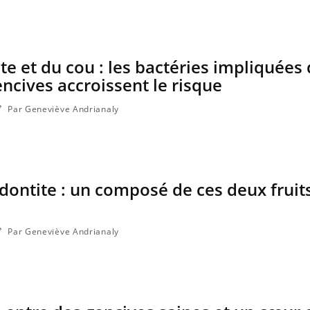
La sieste empêche-t-elle de
Fortes c
dormir la nuit ?
le risq
grimpe-t
te et du cou : les bactéries impliquées 
ncives accroissent le risque
Par Geneviève Andrianaly
odontite : un composé de ces deux fruit
Par Geneviève Andrianaly