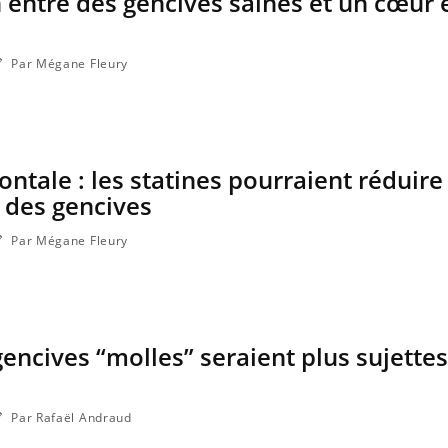
en entre des gencives saines et un cœur
Par Mégane Fleury
ntale : les statines pourraient réduire
 des gencives
Par Mégane Fleury
 gencives “molles” seraient plus sujettes
Par Rafaël Andraud