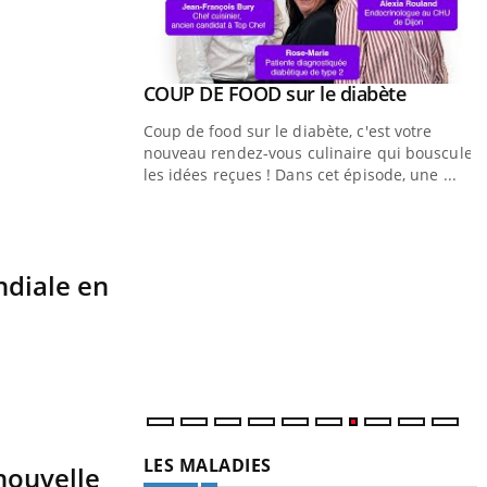
Youtube
ue » pour
COUP DE FOOD sur le diabète
Youtube
médecine
Coup de food sur le diabète, c'est votre
nouveau rendez-vous culinaire qui bouscule
n groupe mutualiste
les idées reçues ! Dans cet épisode, une ...
n de santé :
au numérique »
Q
Y
ê
ndiale en
"
d
r
LES MALADIES
nouvelle