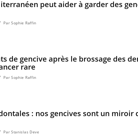
terranéen peut aider à garder des gen
Par Sophie Raffin
s de gencive après le brossage des de
ancer rare
Par Sophie Raffin
Les médicaments GLP-1
VIH : la
protègent-ils aussi les os ?
tous les
elle enfi
ontales : nos gencives sont un miroir 
Cytomégalovirus : ce qui
Pourquo
change dans la prise en
gâche-t-
charge des femmes
jours de
enceintes
Par Stanislas Deve