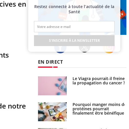
cives en
Restez connecté à toute l’actualité de la
Santé
Publicité
S'INSCRIRE À LA NEWSLETTER
nts
Twitter
Facebook
Instagram
EN DIRECT
 fin du comprimé
Le Viagra pourrait-il freiner
 jours se profile-t-
la propagation du cancer ?
n ?
de notre
i votre ventre
Pourquoi manger moins de
il les premiers
protéines pourrait
 vos vacances ?
finalement être bénéfique