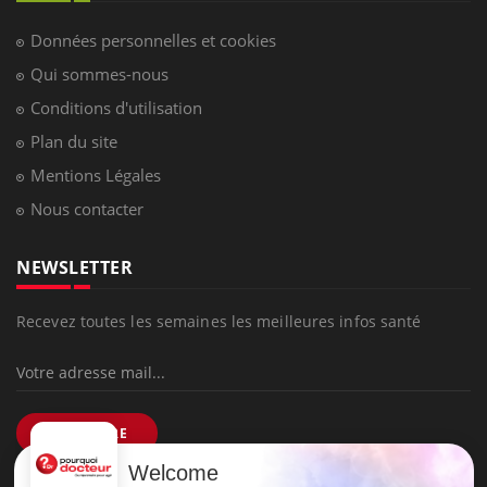
Données personnelles et cookies
Qui sommes-nous
Conditions d'utilisation
Plan du site
Mentions Légales
Nous contacter
NEWSLETTER
Recevez toutes les semaines les meilleures infos santé
S'INSCRIRE
Welcome