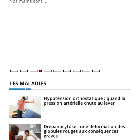
Nos mains sont ...
Dia
You
Le 
pers
ques
LES MALADIES
Hypotension orthostatique : quand la
pression artérielle chute au lever
Drépanocytose : une déformation des
globules rouges aux conséquences
graves