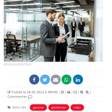
ROSSHELEN/ISTOCK
Publié le 28.03.2022 à 09h00
|
|
|
|
|
Commenter
Mots clés :
gencive
généticien
rides