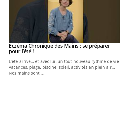
Eczéma Chronique des Mains : se préparer
Youtube
Youtube
pour l’été !
L'été arrive… et avec lui, un tout nouveau rythme de vie !
Vacances, plage, piscine, soleil, activités en plein air…
Nos mains sont ...
Dia
You
Le 
pers
ques