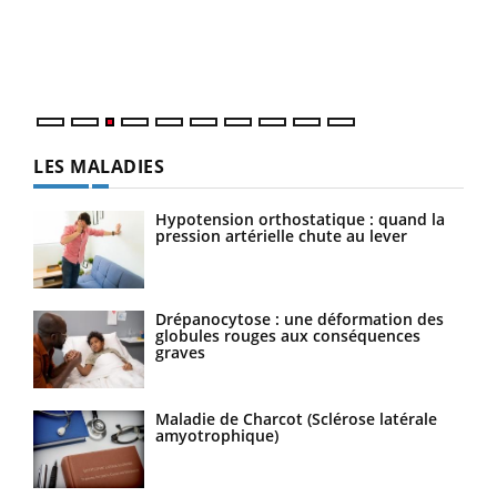
L'ét
Vaca
Nos 
LES MALADIES
Hypotension orthostatique : quand la
pression artérielle chute au lever
Drépanocytose : une déformation des
globules rouges aux conséquences
graves
Maladie de Charcot (Sclérose latérale
amyotrophique)