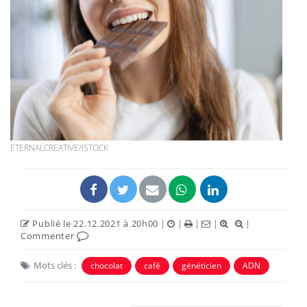
ETERNALCREATIVE/ISTOCK
Publié le 22.12.2021 à 20h00
|
|
|
|
|
Commenter
Mots clés :
chocolat
café
généticien
ADN