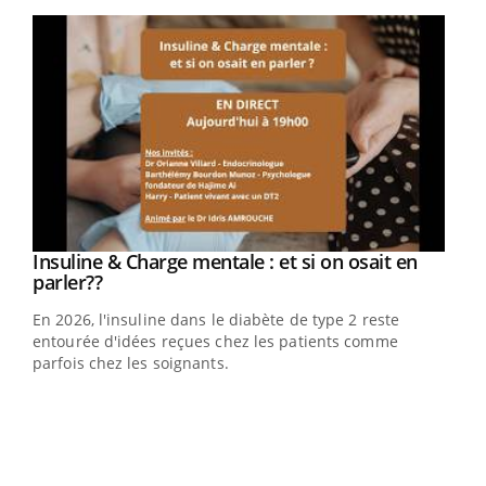
Youtube
Youtube
Insuline & Charge mentale : et si on osait en
Youtube
Youtube
parler??
En 2026, l'insuline dans le diabète de type 2 reste
entourée d'idées reçues chez les patients comme
parfois chez les soignants.
Ecz
You
pour