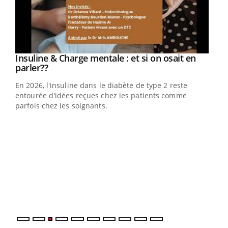
Insuline & Charge mentale : et si on osait en
Youtube
Youtube
parler??
En 2026, l'insuline dans le diabète de type 2 reste
entourée d'idées reçues chez les patients comme
parfois chez les soignants.
Eczéma Chronique des Mains : se préparer
Dia
Youtube
You
Youtube
pour l’été !
Le 
L'été arrive… et avec lui, un tout nouveau rythme de vie !
pers
Vacances, plage, piscine, soleil, activités en plein air…
ques
Nos mains sont ...