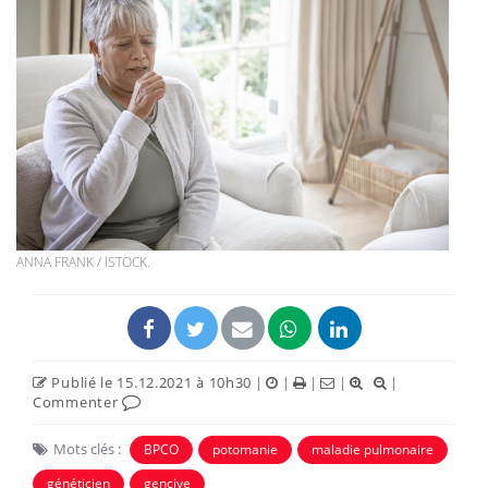
ANNA FRANK / ISTOCK.
Publié le 15.12.2021 à 10h30
|
|
|
|
|
Commenter
Mots clés :
BPCO
potomanie
maladie pulmonaire
généticien
gencive