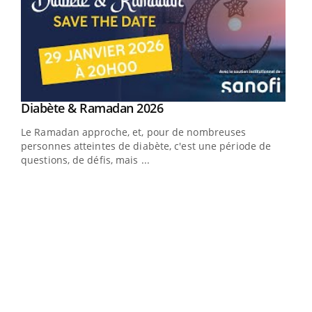
Youtube
Diabète & Ramadan 2026
Youtube
Le Ramadan approche, et, pour de nombreuses
vie !
personnes atteintes de diabète, c'est une période de
…
questions, de défis, mais ...
Un 
You
à l
Un é
mati
numé