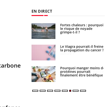
EN DIRECT
haleurs : pourquoi
Grossesse et chaleur : ce
ue de noyade
que dit la science
-il ?
a pourrait-il freiner
Le smartphone nuit-il à
gation du cancer ?
l'apprentissage de la
lecture ?
 carbone
i manger moins de
Mordue par une tique en
s pourrait
vacances, elle reste dans le
ent être bénéfique
coma pendant 42 jours