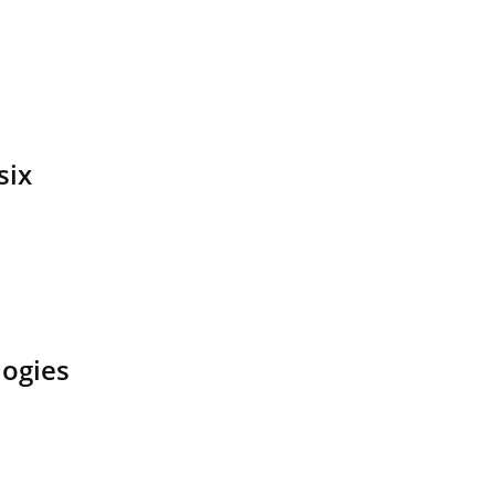
six
logies