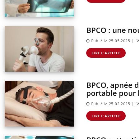
BPCO : une nou
lier les
Chikungunya, dengue,
acances ?
West Nile : que se passe-t-
|
Publié le 25.05.2025
il dans le sud de la France ?
LIRE L'ARTICLE
nnectés :
Les médicaments GLP-1
travail
protègent-ils aussi les os ?
plus en plus
ées
BPCO, apnée d
ectal : une
Cytomégalovirus : ce qui
portable pour 
mple aurait
change dans la prise en
onne au Pays
charge des femmes
enceintes
|
Publié le 25.02.2025
LIRE L'ARTICLE