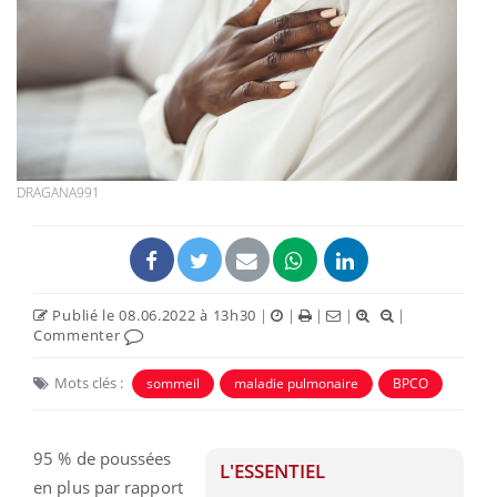
DRAGANA991
Publié le 08.06.2022 à 13h30
|
|
|
|
|
Commenter
Mots clés :
sommeil
maladie pulmonaire
BPCO
95 % de poussées
L'ESSENTIEL
en plus par rapport