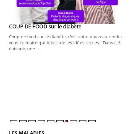
Youtube
Yout
COUP DE FOOD sur le diabète
Quand l’entreprise mise sur le bien être global
Youtube
Youtube
Coup de food sur le diabète, c'est votre nouveau rendez-
"Les rendez-vous de la santé et de la qualité de vie au
vous culinaire qui bouscule les idées reçues ! Dans cet
travail" de Pourquoi Docteur reçoivent Régis Blugeon,
épisode, une ...
DRH et directeur ...
Ecz
You
(3/3
Dans
vous
quot
LES MALADIES