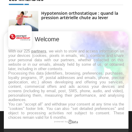
Hypotension orthostatique : quand la
pression artérielle chute au lever
Welcome
Drépanocytose : une déformation des
globules rouges aux conséquences
graves
With our 225
partners
, we wish to store and access information on
your devices (cookies, pixels in emails, etc.), combine and share
your personal data with our partners, whether collected on this
website or in our emails, already held by some of us, or obtained
Maladie de Charcot (Sclérose latérale
later, including in other contexts.
amyotrophique)
Processing this data (identifiers, browsing, preferences, purchases,
loyalty programs, IP, postal addresses and emails, phone, precise
geolocation, etc.) allows developing and offering you services,
content, commercial offers and ads across your devices and
screens (including by email, post, SMS, phone, audio, and video),
personalising them, measuring their performance, and analysing
audiences.
You can "accept all" and withdraw your consent at any time via the
"cookies" footer link
. You can also "set detailed preferences" and
object to processing activities not subject to consent. These
choices remain valid for 6 months.
powered by