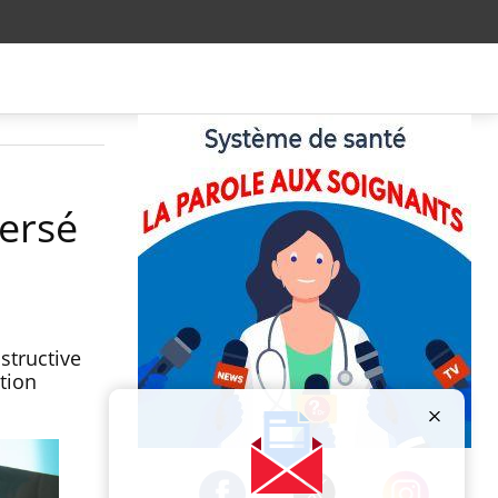
versé
structive
tion
Publicité