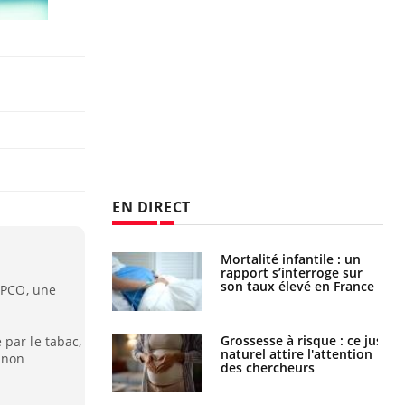
EN DIRECT
e métabolique :
Mortalité infantile : un
nt les meilleurs
rapport s’interroge sur
s physiques ?
son taux élevé en France
 BPCO, une
 éviter une otite
Grossesse à risque : ce jus
 par le tabac,
 les vacances ?
naturel attire l'attention
 non
des chercheurs