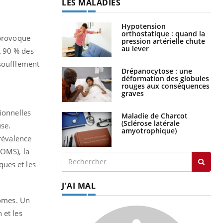
LES MALADIES
Hypotension
orthostatique : quand la
 provoque
pression artérielle chute
au lever
t 90 % des
ssoufflement
Drépanocytose : une
déformation des globules
rouges aux conséquences
graves
ionnelles
Maladie de Charcot
(Sclérose latérale
se.
amyotrophique)
révalence
(OMS), la
ques et les
J'AI MAL
tômes. Un
 et les