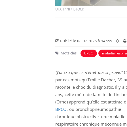
UTAH778 / ISTOCK
Publié le 08.07.2025 à 14h55
|
|
Mots clés :
BPCO
maladie respira
"J’ai cru que ce n’était pas si grave."
C’
par ces mots qu’Emilie Dacher, 39 a
Fatigue en vacances :
normal ou signe d’une
raconte le choc du diagnostic. Il y a 
maladie ?
ans, cette mère de famille de Tinch
(Orne) apprend qu’elle est atteinte d
Et si les caries pouvaient
BPCO
, ou bronchopneumopathie
bientôt disparaître sans
plombage ?
chronique obstructive, une maladie
respiratoire chronique méconnue m