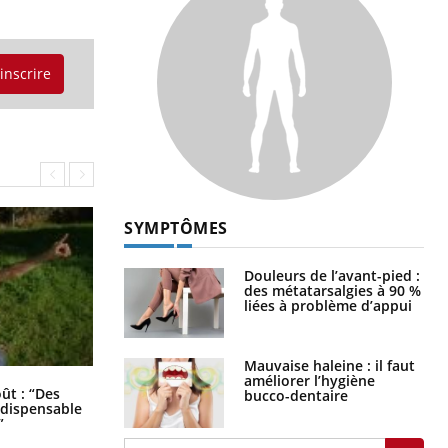
'inscrire
SYMPTÔMES
Douleurs de l’avant-pied :
des métatarsalgies à 90 %
liées à problème d’appui
Mauvaise haleine : il faut
améliorer l’hygiène
Les troubles du sommeil modifient
oût : “Des
bucco-dentaire
votre cerveau !
indispensable
”