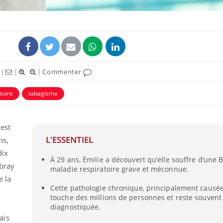
|
|
|
Commenter
toire
tabagisme
est
L'ESSENTIEL
ns,
Les troubles du sommeil
Syndrom
modifient votre cerveau !
quels so
dix
exercice
À 29 ans, Émilie a découvert qu’elle souffre d’une
ebray
maladie respiratoire grave et méconnue.
e la
Mon enfant est-il trop
Comment
Cette pathologie chronique, principalement causée
sensible ou simplement
pendant
touche des millions de personnes et reste souvent
très empathique ?
diagnostiquée.
ais