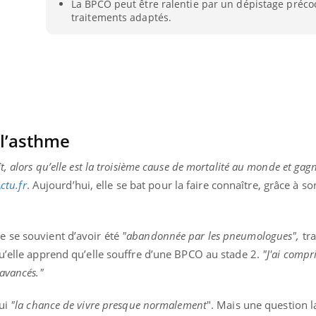
La BPCO peut être ralentie par un dépistage préco
Bébés, jeunes enfants :
Hantavir
traitements adaptés.
quelle trousse à
détecté 
pharmacie pour les
en Fran
vacances ?
 l’asthme
t, alors qu’elle est la troisième cause de mortalité au monde et ga
ctu.fr
. Aujourd’hui, elle se bat pour la faire connaître, grâce à s
 se souvient d’avoir été
"abandonnée par les pneumologues",
tra
u’elle apprend qu’elle souffre d’une BPCO au stade 2.
"J'ai compri
 avancés."
hui
"la chance de vivre presque normalement
". Mais une question la