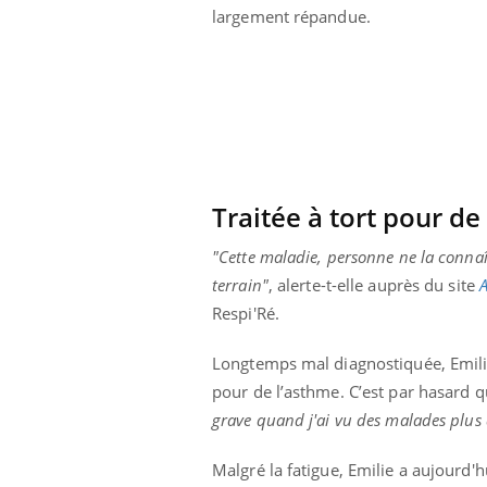
largement répandue.
Éclipse solaire du 12 août
: “Des verres adaptés,
c'est indispensable pour
la santé des yeux”
Traitée à tort pour de
"Cette maladie, personne ne la connaî
terrain"
, alerte-t-elle auprès du site
A
Respi'Ré.
Longtemps mal diagnostiquée, Emilie
pour de l’asthme. C’est par hasard q
grave quand j'ai vu des malades plus
Malgré la fatigue, Emilie a aujourd'