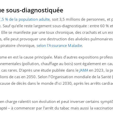
e sous-diagnostiquée
,5 % de la population adulte
, soit 3,5 millions de personnes, et
Sauf qu’elle reste largement sous-diagnostiquée : entre 60 % e
. Elle se manifeste par une toux chronique, des crachats et un e
s, elle peut provoquer une destruction des alvéoles pulmonaires
spiratoire chronique,
selon l'Assurance Maladie
.
sme en est la cause principale. Mais d’autres expositions profess
nnementales (pollution, chauffage au bois) sont également en cau
s cas rares. D’après une étude publiée dans le
JAMA
en 2023, la p
lions de cas en 2050. Selon l’Organisation mondiale de la Santé 
use de décès dans le monde d’ici 2030, après les arrêts cardia
e en charge ralentit son évolution et peut inverser certains symp
pté – à commencer par l’arrêt du tabac mais aussi la vaccination