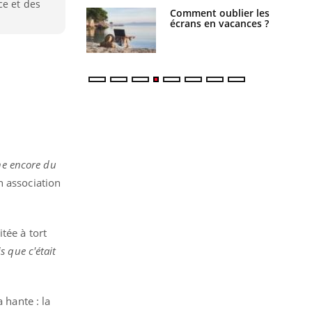
ce et des
us : un cas
Comment oublier les
chez un touriste
écrans en vacances ?
ce
gne encore du
on association
itée à tort
s que c'était
 hante : la