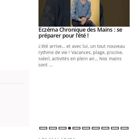
ale : et si on
Eczéma Chronique des Mains : se
Youtube
ube
Youtube
préparer pour l’été !
e diabète de type 2
L'été arrive… et avec lui, un tout nouveau
çues chez les
rythme de vie ! Vacances, plage, piscine,
ez les soignants.
soleil, activités en plein air… Nos mains
sont ...
Di
You
Le 
nom
dia
défi