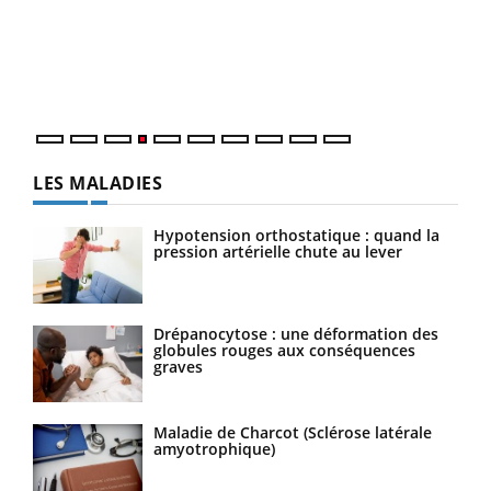
Le 
pers
ques
LES MALADIES
Hypotension orthostatique : quand la
pression artérielle chute au lever
Drépanocytose : une déformation des
globules rouges aux conséquences
graves
Maladie de Charcot (Sclérose latérale
amyotrophique)