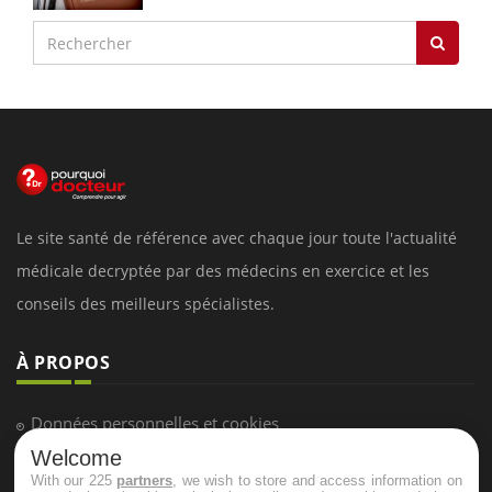
Le site santé de référence avec chaque jour toute l'actualité
médicale decryptée par des médecins en exercice et les
conseils des meilleurs spécialistes.
À PROPOS
Données personnelles et cookies
Welcome
Qui sommes-nous
With our 225
partners
, we wish to store and access information on
Conditions d'utilisation