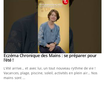
Eczéma Chronique des Mains : se préparer pour
Youtube
Youtube
l’été !
L'été arrive… et avec lui, un tout nouveau rythme de vie !
Vacances, plage, piscine, soleil, activités en plein air… Nos
mains sont ...
Youtube
Diabète & Ramadan 2026
U
Youtube
Yo
m