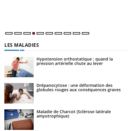
Le Ramadan approche, et, pour de nombreuses personnes
Un
atteintes de diabète, c'est une période de questions, de
ma
défis, mais ...
nu
LES MALADIES
Hypotension orthostatique : quand la
pression artérielle chute au lever
Drépanocytose : une déformation des
globules rouges aux conséquences graves
Maladie de Charcot (Sclérose latérale
amyotrophique)